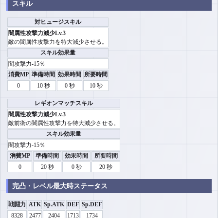
スキル
対ヒュージスキル
闇属性攻撃力減少Lv.3
敵の闇属性攻撃力を特大減少させる。
スキル効果量
闇攻撃力-15％
消費MP
準備時間
効果時間
所要時間
0
10 秒
0 秒
10 秒
レギオンマッチスキル
闇属性攻撃力減少Lv.3
敵前衛の闇属性攻撃力を特大減少させる。
スキル効果量
闇攻撃力-15％
消費MP
準備時間
効果時間
所要時間
0
20 秒
0 秒
20 秒
完凸・レベル最大時ステータス
戦闘力
ATK
Sp.ATK
DEF
Sp.DEF
8328
2477
2404
1713
1734