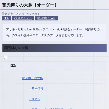
闇刃縛りの大蔦【オーダー】
最終更新：2022/11/29 23:29:43
★6
課金アイテム
闇攻撃DOWN
アサルトリリィ Last Bullet（ラスバレ）の★6課金オーダー「闇刃縛りの大
蔦」のスキル詳細やステータスのデータをまとめています。
闇刃縛りの大蔦
目次
闇刃縛りの大蔦
基本情報
スキル