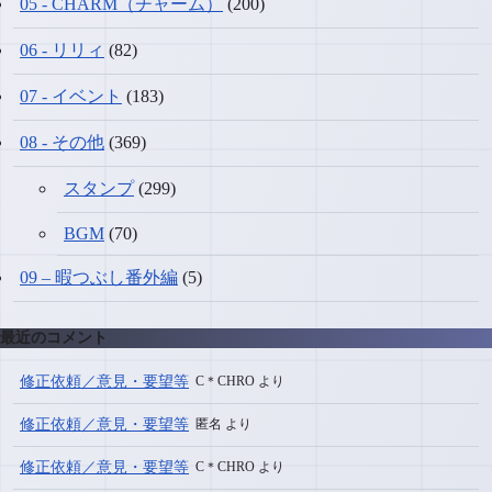
05 - CHARM（チャーム）
(200)
06 - リリィ
(82)
07 - イベント
(183)
08 - その他
(369)
スタンプ
(299)
BGM
(70)
09 – 暇つぶし番外編
(5)
最近のコメント
修正依頼／意見・要望等
C＊CHRO より
修正依頼／意見・要望等
匿名 より
修正依頼／意見・要望等
C＊CHRO より