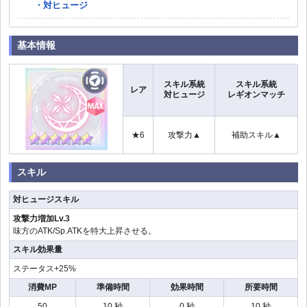
対ヒュージ
基本情報
スキル系統
スキル系統
レア
対ヒュージ
レギオンマッチ
★6
攻撃力▲
補助スキル▲
スキル
対ヒュージスキル
攻撃力増加Lv.3
味方のATK/Sp.ATKを特大上昇させる。
スキル効果量
ステータス+25%
消費MP
準備時間
効果時間
所要時間
50
10 秒
0 秒
10 秒