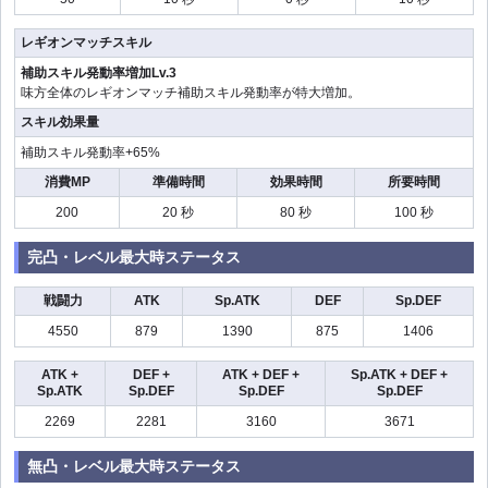
レギオンマッチスキル
補助スキル発動率増加Lv.3
味方全体のレギオンマッチ補助スキル発動率が特大増加。
スキル効果量
補助スキル発動率+65%
消費MP
準備時間
効果時間
所要時間
200
20 秒
80 秒
100 秒
完凸・レベル最大時ステータス
戦闘力
ATK
Sp.ATK
DEF
Sp.DEF
4550
879
1390
875
1406
ATK +
DEF +
ATK + DEF +
Sp.ATK + DEF +
Sp.ATK
Sp.DEF
Sp.DEF
Sp.DEF
2269
2281
3160
3671
無凸・レベル最大時ステータス