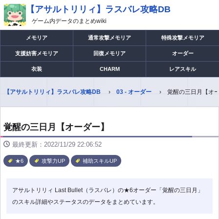
【アサルトリリィ】ラスバレ攻略DB
ゲーム内データのまとめwiki
メモリア
通常攻撃メモリア
特殊攻撃メモリア
支援妨害メモリア
回復メモリア
オーダー
衣装
CHARM
レアスキル
【アサルトリリィ】ラスバレ攻略DB
03 - オーダー
覚醒の三日月【オ
覚醒の三日月【オーダー】
最終更新：2022/11/29 22:06:52
★6
攻撃力UP
補助スキルUP
アサルトリリィ Last Bullet（ラスバレ）の★6オーダー「覚醒の三日月」
のスキル詳細やステータスのデータをまとめています。