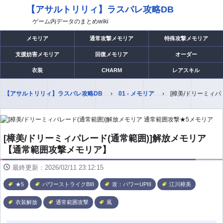
【アサルトリリィ】ラスバレ攻略DB
ゲーム内データのまとめwiki
メモリア
通常攻撃メモリア
特殊攻撃メモリア
支援妨害メモリア
回復メモリア
オーダー
衣装
CHARM
レアスキル
【アサルトリリィ】ラスバレ攻略DB
01 - メモリア
[樟美/ドリーミィ
[樟美/ドリーミィパレード(通常範囲)]解放メモリア
【通常範囲攻撃メモリア】
最終更新：2026/02/11 23:12:15
★5
パワーストライクBIII
攻：パワーUPIII
江川樟美
衣装解放
通常範囲攻撃
風