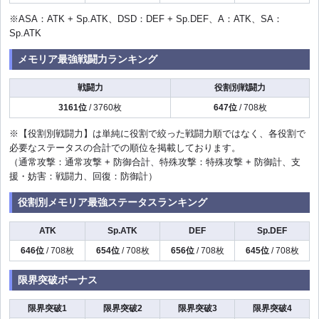
※ASA：ATK + Sp.ATK、DSD：DEF + Sp.DEF、A：ATK、SA：
Sp.ATK
メモリア最強戦闘力ランキング
戦闘力
役割別戦闘力
3161位
/ 3760枚
647位
/ 708枚
※【役割別戦闘力】は単純に役割で絞った戦闘力順ではなく、各役割で
必要なステータスの合計での順位を掲載しております。
（通常攻撃：通常攻撃 + 防御合計、特殊攻撃：特殊攻撃 + 防御計、支
援・妨害：戦闘力、回復：防御計）
役割別メモリア最強ステータスランキング
ATK
Sp.ATK
DEF
Sp.DEF
646位
/ 708枚
654位
/ 708枚
656位
/ 708枚
645位
/ 708枚
限界突破ボーナス
限界突破1
限界突破2
限界突破3
限界突破4