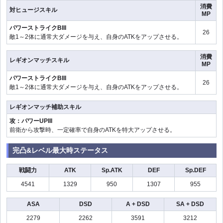
消費
対ヒュージスキル
MP
パワーストライクBIII
26
敵1～2体に通常大ダメージを与え、自身のATKをアップさせる。
消費
レギオンマッチスキル
MP
パワーストライクBIII
26
敵1～2体に通常大ダメージを与え、自身のATKをアップさせる。
レギオンマッチ補助スキル
攻：パワーUPIII
前衛から攻撃時、一定確率で自身のATKを特大アップさせる。
完凸&レベル最大時ステータス
戦闘力
ATK
Sp.ATK
DEF
Sp.DEF
4541
1329
950
1307
955
ASA
DSD
A + DSD
SA + DSD
2279
2262
3591
3212