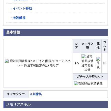
イベント特効
衣装解放
基本情報
コ
レ
メモリア
属
ス
ア
種
性
ト
★5
18
通常範囲
風
攻撃
ガチャ入手時セット
衣装解放
キャラクター
江川樟美
メモリアスキル