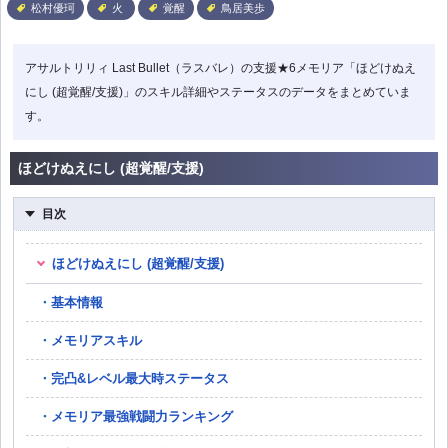
松村優珂
火
覚醒
鳥居美歩
アサルトリリィ Last Bullet（ラスバレ）の支援★6メモリア「ほどけぬえ
にし (超覚醒/支援)」のスキル詳細やステータスのデータをまとめていま
す。
ほどけぬえにし (超覚醒/支援)
目次
ほどけぬえにし (超覚醒/支援)
基本情報
メモリアスキル
完凸&レベル最大時ステータス
メモリア最強戦闘力ランキング