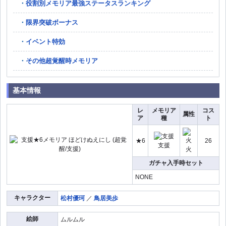
役割別メモリア最強ステータスランキング
限界突破ボーナス
イベント特効
その他超覚醒時メモリア
基本情報
レ
メモリア
コス
属性
ア
種
ト
★6
26
支援
火
ガチャ入手時セット
NONE
キャラクター
松村優珂
／
鳥居美歩
絵師
ムルムル