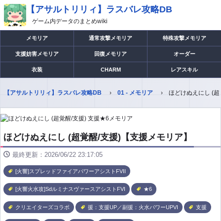
【アサルトリリィ】ラスバレ攻略DB
ゲーム内データのまとめwiki
メモリア
通常攻撃メモリア
特殊攻撃メモリア
支援妨害メモリア
回復メモリア
オーダー
衣装
CHARM
レアスキル
【アサルトリリィ】ラスバレ攻略DB
01 - メモリア
ほどけぬえにし (
ほどけぬえにし (超覚醒/支援)【支援メモリア】
最終更新：2026/06/22 23:17:05
[火響]スプレッドファイアパワーアシストFVII
[火響火水攻]SdルミナスヴァースアシストFVI
★6
クリエイターズコラボ
援：支援UP／副援：火水パワーUPVI
支援