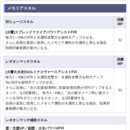
メモリアスキル
消費
対ヒュージスキル
MP
[火響]スプレッドファイアパワーアシストFVII
味方1～4体のATKと火属性攻撃力を超特大アップさせる。
32
さらに自身が直前に使用したメモリア属性が火属性と異なる場合、
効果対象範囲が最大になる。
消費
レギオンマッチスキル
MP
[火響火水攻]SdルミナスヴァースアシストFVI
味方1～4体のATKと火属性攻撃力・水属性攻撃力を特大アップ、
Sp.DEFを超特大アップさせる。
さらに自身に「次の支援/妨害時に支援/妨害効果が30%アップするス
32
タック」を2回蓄積し、味方1～4体に「次の被ダメージ時に被ダメ
ージを30%ダウンさせるスタック」を2回蓄積する。
自身が直前に使用したメモリア属性が火属性と異なる場合、効果対
象範囲が最大になる。
レギオンマッチ補助スキル
援：支援UP／副援：火水パワーUPVI