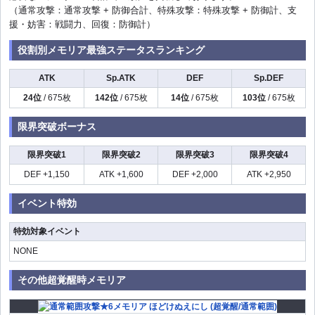
（通常攻撃：通常攻撃 + 防御合計、特殊攻撃：特殊攻撃 + 防御計、支
援・妨害：戦闘力、回復：防御計）
役割別メモリア最強ステータスランキング
ATK
Sp.ATK
DEF
Sp.DEF
24位
/ 675枚
142位
/ 675枚
14位
/ 675枚
103位
/ 675枚
限界突破ボーナス
限界突破1
限界突破2
限界突破3
限界突破4
DEF +1,150
ATK +1,600
DEF +2,000
ATK +2,950
イベント特効
特効対象イベント
NONE
その他超覚醒時メモリア