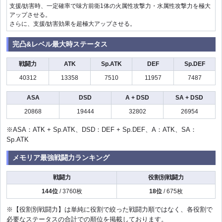
支援/妨害時、一定確率で味方前衛1体の火属性攻撃力・水属性攻撃力を極大
アップさせる。
さらに、支援/妨害効果を超極大アップさせる。
完凸&レベル最大時ステータス
戦闘力
ATK
Sp.ATK
DEF
Sp.DEF
40312
13358
7510
11957
7487
ASA
DSD
A + DSD
SA + DSD
20868
19444
32802
26954
※ASA：ATK + Sp.ATK、DSD：DEF + Sp.DEF、A：ATK、SA：
Sp.ATK
メモリア最強戦闘力ランキング
戦闘力
役割別戦闘力
144位
/ 3760枚
18位
/ 675枚
※【役割別戦闘力】は単純に役割で絞った戦闘力順ではなく、各役割で
必要なステータスの合計での順位を掲載しております。