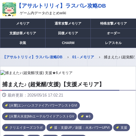
【アサルトリリィ】ラスバレ攻略DB
ゲーム内データのまとめwiki
メモリア
通常攻撃メモリア
特殊攻撃メモリア
支援妨害メモリア
回復メモリア
オーダー
衣装
CHARM
レアスキル
【アサルトリリィ】ラスバレ攻略DB
01 - メモリア
捕まえた♪ (超覚醒
捕まえた♪ (超覚醒/支援)【支援メモリア】
最終更新：2026/05/16 17:02:21
[火響]エンハンスファイアパワーアシストGVI
[火響火水攻]MnエーテルワイドアシストGV
★6
クリエイターズコラボ
援：支援UP／副援：火水パワーUPVI
支援