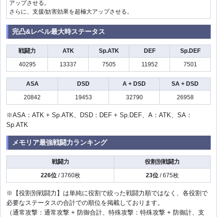
アップさせる。
さらに、支援/妨害効果を超極大アップさせる。
完凸&レベル最大時ステータス
戦闘力
ATK
Sp.ATK
DEF
Sp.DEF
40295
13337
7505
11952
7501
ASA
DSD
A + DSD
SA + DSD
20842
19453
32790
26958
※ASA：ATK + Sp.ATK、DSD：DEF + Sp.DEF、A：ATK、SA：
Sp.ATK
メモリア最強戦闘力ランキング
戦闘力
役割別戦闘力
226位
/ 3760枚
23位
/ 675枚
※【役割別戦闘力】は単純に役割で絞った戦闘力順ではなく、各役割で
必要なステータスの合計での順位を掲載しております。
（通常攻撃：通常攻撃 + 防御合計、特殊攻撃：特殊攻撃 + 防御計、支