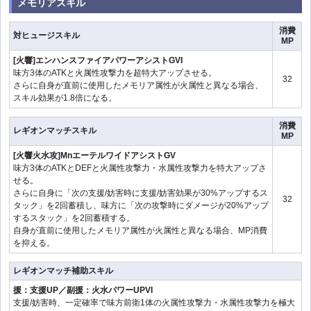
メモリアスキル
消費
対ヒュージスキル
MP
[火響]エンハンスファイアパワーアシストGVI
味方3体のATKと火属性攻撃力を超特大アップさせる。
32
さらに自身が直前に使用したメモリア属性が火属性と異なる場合、
スキル効果が1.8倍になる。
消費
レギオンマッチスキル
MP
[火響火水攻]MnエーテルワイドアシストGV
味方3体のATKとDEFと火属性攻撃力・水属性攻撃力を特大アップさ
せる。
さらに自身に「次の支援/妨害時に支援/妨害効果が30%アップするス
32
タック」を2回蓄積し、味方に「次の攻撃時にダメージが20%アップ
するスタック」を2回蓄積する。
自身が直前に使用したメモリア属性が火属性と異なる場合、MP消費
を抑える。
レギオンマッチ補助スキル
援：支援UP／副援：火水パワーUPVI
支援/妨害時、一定確率で味方前衛1体の火属性攻撃力・水属性攻撃力を極大