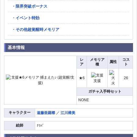
限界突破ボーナス
イベント特効
その他超覚醒時メモリア
基本情報
レ
メモリア
コス
属性
ア
種
ト
★6
26
支援
火
ガチャ入手時セット
NONE
キャラクター
遠藤亜羅椰
／
江川樟美
絵師
ﾅﾂﾊﾞ