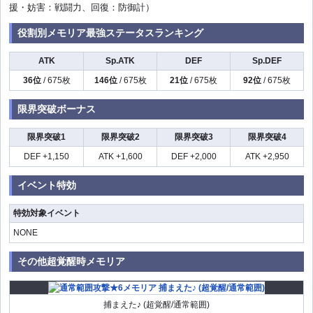
援・妨害：戦闘力、回復：防御計）
役割別メモリア最強ステータスランキング
ATK
Sp.ATK
DEF
Sp.DEF
36位
/ 675枚
146位
/ 675枚
21位
/ 675枚
92位
/ 675枚
限界突破ボーナス
限界突破1
限界突破2
限界突破3
限界突破4
DEF +1,150
ATK +1,600
DEF +2,000
ATK +2,950
イベント特効
特効対象イベント
NONE
その他超覚醒時メモリア
捕まえた♪ (超覚醒/通常範囲)