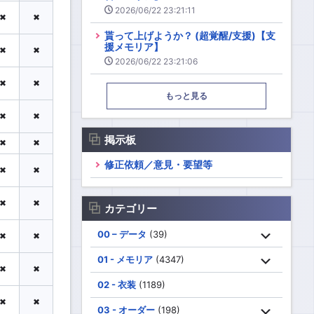
2026/06/22 23:21:11
✖
✖
貰って上げようか？ (超覚醒/支援)【支
援メモリア】
✖
✖
2026/06/22 23:21:06
✖
✖
もっと見る
✖
✖
掲示板
✖
✖
修正依頼／意見・要望等
✖
✖
✖
✖
カテゴリー
00 – データ
(39)
✖
✖
01 - メモリア
(4347)
✖
✖
02 - 衣装
(1189)
✖
✖
03 - オーダー
(198)