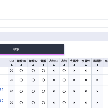
20
検索
16
囲攻撃
通常単体攻撃
特殊範囲攻撃
CO
覚醒18
覚醒17
覚醒
衣装18
衣装
火属性
水属性
風属性
光
妨害
回復
20
⭕
⭕
⭕
✖
⭕
✖
✖
✖
火
20
⭕
⭕
⭕
✖
⭕
✖
✖
✖
如く
20
⭕
⭕
⭕
✖
⭕
✖
✖
✖
性
水属性
火属性
如く
20
⭕
⭕
⭕
✖
⭕
✖
✖
✖
8
覚醒
覚醒17