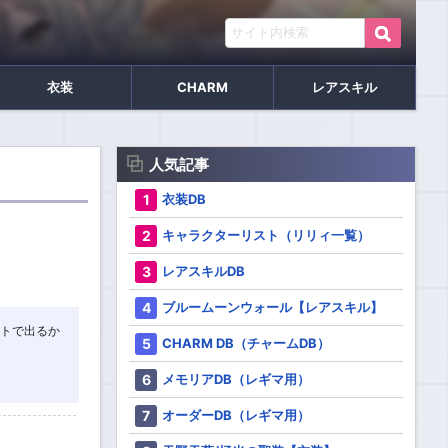
衣装
CHARM
レアスキル
人気記事
衣装DB
キャラクターリスト（リリィ一覧）
レアスキルDB
ブルームーンウォール【レアスキル】
ットで出るか
CHARM DB（チャームDB）
メモリアDB（レギマ用）
オーダーDB（レギマ用）