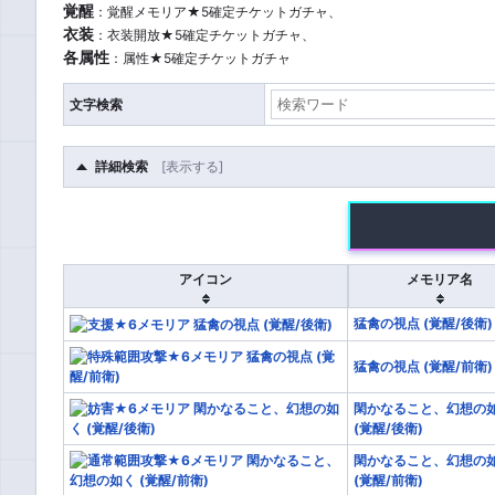
覚醒
：覚醒メモリア★5確定チケットガチャ、
衣装
：衣装開放★5確定チケットガチャ、
各属性
：属性★5確定チケットガチャ
文字検索
詳細検索
コスト
全て
22
21
19
18
17
メモリア種
全て
通常範
アイコン
メモリア名
特殊単体攻撃
支援
猛禽の視点 (覚醒/後衛)
属性
全て
光
水
猛禽の視点 (覚醒/前衛)
闇
風
閑かなること、幻想の
衣装解放
全て
○
×
(覚醒/後衛)
確定分類
全て
光属
閑かなること、幻想の
(覚醒/前衛)
衣装
衣装1