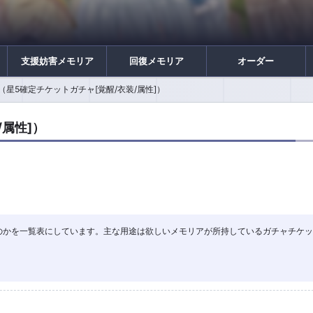
支援妨害メモリア
回復メモリア
オーダー
（星5確定チケットガチャ[覚醒/衣装/属性]）
/属性]）
何が出るのかを一覧表にしています。主な用途は欲しいメモリアが所持しているガチャチケ