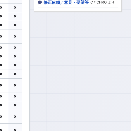
修正依頼／意見・要望等
C＊CHRO より
✖
✖
✖
✖
✖
✖
✖
✖
✖
✖
✖
✖
✖
✖
✖
✖
✖
✖
✖
✖
✖
✖
✖
✖
✖
✖