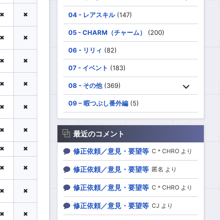
04 - レアスキル
(147)
✖
✖
05 - CHARM（チャーム）
(200)
✖
✖
06 - リリィ
(82)
✖
✖
07 - イベント
(183)
✖
✖
08 - その他
(369)
09 – 暇つぶし番外編
(5)
✖
✖
✖
✖
最近のコメント
✖
✖
修正依頼／意見・要望等
C＊CHRO より
✖
✖
修正依頼／意見・要望等
匿名 より
修正依頼／意見・要望等
C＊CHRO より
✖
✖
修正依頼／意見・要望等
CJ より
✖
✖