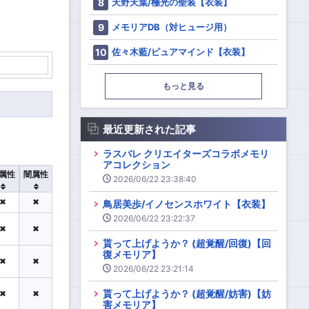
天野天葉/極光の聖装【衣装】
メモリアDB（対ヒュージ用）
佐々木藍/ピュアマインド【衣装】
もっと見る
最近更新された記事
ラスバレ クリエイターズコラボメモリ
アコレクション
属性
闇属性
2026/06/22 23:38:40
✖
✖
鳥居美歩/イノセンスホワイト【衣装】
2026/06/22 23:22:37
✖
✖
貰って上げようか？ (超覚醒/回復)【回
復メモリア】
✖
✖
2026/06/22 23:21:14
貰って上げようか？ (超覚醒/妨害)【妨
✖
✖
害メモリア】