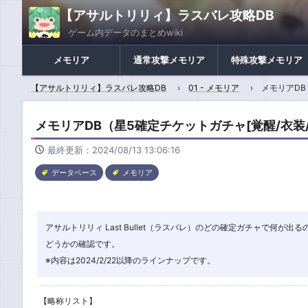
【アサルトリリィ】ラスバレ攻略DB
ゲーム内データのまとめwiki
メモリア
通常攻撃メモリア
特殊攻撃メモリア
【アサルトリリィ】ラスバレ攻略DB
01 - メモリア
メモリアDB
メモリアDB（星5確定チケットガチャ[覚醒/衣装
最終更新：2024/08/13 13:06:16
データベース
メモリア
アサルトリリィ Last Bullet（ラスバレ）のどの確定ガチャで
どうかの確認です。
※内容は2024/2/22以降のラインナップです。
【略称リスト】