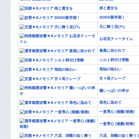
桜と貴女を
GOGO新学期！
天に舞う花びら
お花見ティータイム
春風に吹かれて
シルト餌付け実験
苺飴の味わい
甘々苺クレープ
籠いっぱいの幸せ
苺色に染めて
一意専心 (覚醒/後衛)
一意専心 (覚醒/前衛)
六花、胡蝶の如く舞う 