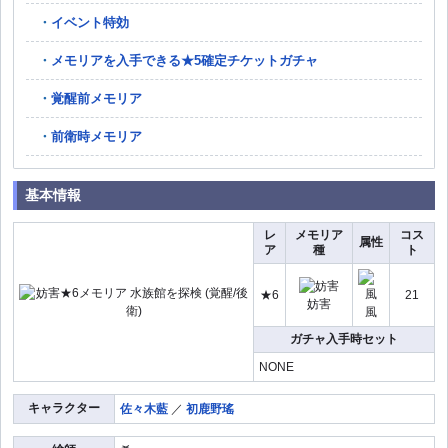
イベント特効
メモリアを入手できる★5確定チケットガチャ
覚醒前メモリア
前衛時メモリア
基本情報
レ
メモリア
コス
属性
ア
種
ト
★6
21
妨害
風
ガチャ入手時セット
NONE
キャラクター
佐々木藍
／
初鹿野瑤