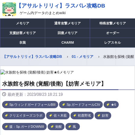
【アサルトリリィ】ラスバレ攻略DB
ゲーム内データのまとめwiki
メモリア
通常攻撃メモリア
特殊攻撃メモリア
支援妨害メモリア
回復メモリア
オーダー
衣装
CHARM
レアスキル
【アサルトリリィ】ラスバレ攻略DB
01 - メモリア
水族館を探検 (覚醒
水族館を探検 (覚醒/後衛)【妨害メモリア】
最終更新：2023/08/23 18:21:19
Sp.ウィンドガードフォールBIII
Sp.ガードフォールCIV
★6
クリエイターズコラボ
佐々木藍
初鹿野瑤
妨害
援：Sp.ガードDOWNIII
覚醒
風