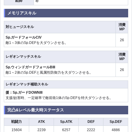
絵師
希
メモリアスキル
消費
対ヒュージスキル
MP
Sp.ガードフォールCIV
26
敵1～3体のSp.DEFを大ダウンさせる。
消費
レギオンマッチスキル
MP
Sp.ウィンドガードフォールBIII
26
敵1～2体のSp.DEFと風属性防御力を大ダウンさせる。
レギオンマッチ補助スキル
援：Sp.ガードDOWNIII
支援/妨害時、一定確率で敵前衛1体のSp.DEFを特大ダウンさせる。
完凸&レベル最大時ステータス
戦闘力
ATK
Sp.ATK
DEF
Sp.DEF
15604
2239
6257
2222
4886