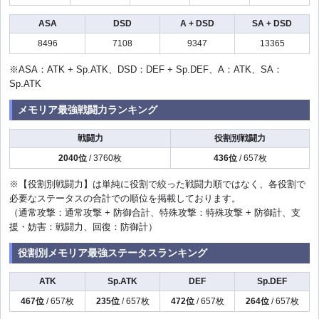
ASA
DSD
A + DSD
SA + DSD
8496
7108
9347
13365
※ASA：ATK + Sp.ATK、DSD：DEF + Sp.DEF、A：ATK、SA：
Sp.ATK
メモリア最強戦闘力ランキング
戦闘力
役割別戦闘力
2040位
/ 3760枚
436位
/ 657枚
※【役割別戦闘力】は単純に役割で絞った戦闘力順ではなく、各役割で
必要なステータスの合計での順位を掲載しております。
（通常攻撃：通常攻撃 + 防御合計、特殊攻撃：特殊攻撃 + 防御計、支
援・妨害：戦闘力、回復：防御計）
役割別メモリア最強ステータスランキング
ATK
Sp.ATK
DEF
Sp.DEF
467位
/ 657枚
235位
/ 657枚
472位
/ 657枚
264位
/ 657枚