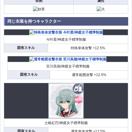
役割
属性
同じ衣装を持つキャラクター
今叶星/神庭女子標準制服
固有スキル
特殊単体攻撃 +12.5%
宮川高嶺/神庭女子標準制服
固有スキル
通常範囲攻撃 +12.5%
土岐紅巴/神庭女子標準制服
固有スキル
通常単体攻撃 +12.5%