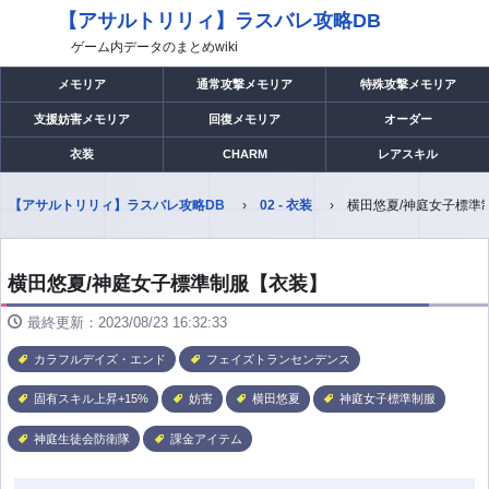
【アサルトリリィ】ラスバレ攻略DB
ゲーム内データのまとめwiki
メモリア
通常攻撃メモリア
特殊攻撃メモリア
支援妨害メモリア
回復メモリア
オーダー
衣装
CHARM
レアスキル
【アサルトリリィ】ラスバレ攻略DB
02 - 衣装
横田悠夏/神庭女子標準
横田悠夏/神庭女子標準制服【衣装】
最終更新：2023/08/23 16:32:33
カラフルデイズ・エンド
フェイズトランセンデンス
固有スキル上昇+15%
妨害
横田悠夏
神庭女子標準制服
神庭生徒会防衛隊
課金アイテム