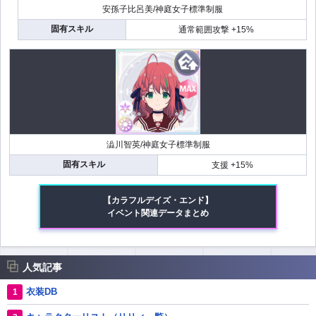
安孫子比呂美/神庭女子標準制服
固有スキル
通常範囲攻撃 +15%
澁川智英/神庭女子標準制服
固有スキル
支援 +15%
【カラフルデイズ・エンド】
イベント関連データまとめ
人気記事
衣装DB