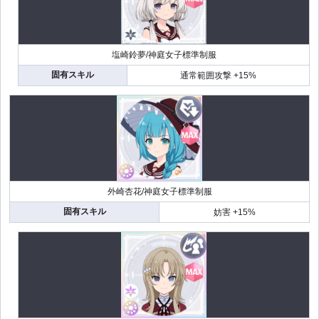
塩崎鈴夢/神庭女子標準制服
固有スキル
通常範囲攻撃 +15%
外崎杏花/神庭女子標準制服
固有スキル
妨害 +15%