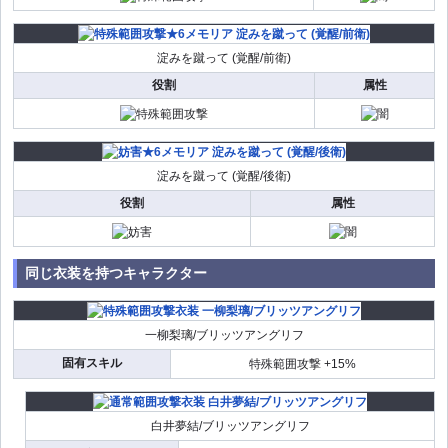
淀みを蹴って (覚醒/前衛)
役割
属性
淀みを蹴って (覚醒/後衛)
役割
属性
同じ衣装を持つキャラクター
一柳梨璃/ブリッツアングリフ
固有スキル
特殊範囲攻撃 +15%
白井夢結/ブリッツアングリフ