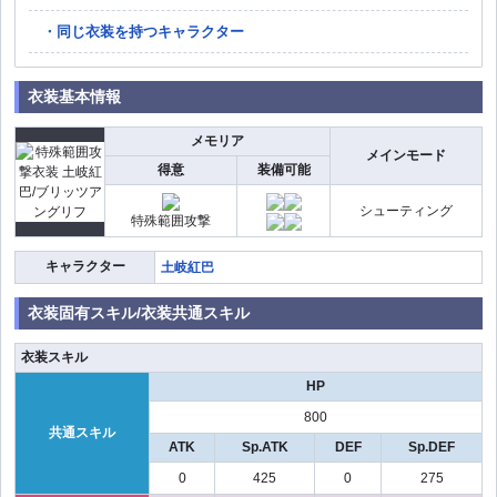
同じ衣装を持つキャラクター
衣装基本情報
メモリア
メインモード
得意
装備可能
シューティング
特殊範囲攻撃
キャラクター
土岐紅巴
衣装固有スキル/衣装共通スキル
衣装スキル
HP
800
共通スキル
ATK
Sp.ATK
DEF
Sp.DEF
0
425
0
275