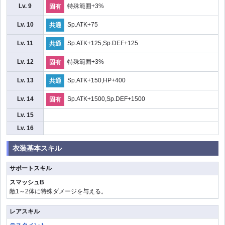
Lv. 9
特殊範囲+3%
固有
Lv. 10
Sp.ATK+75
共通
Lv. 11
Sp.ATK+125,Sp.DEF+125
共通
Lv. 12
特殊範囲+3%
固有
Lv. 13
Sp.ATK+150,HP+400
共通
Lv. 14
Sp.ATK+1500,Sp.DEF+1500
固有
Lv. 15
Lv. 16
衣装基本スキル
サポートスキル
スマッシュB
敵1～2体に特殊ダメージを与える。
レアスキル