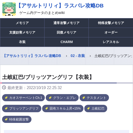
【アサルトリリィ】ラスバレ攻略DB
ゲーム内データのまとめwiki
メモリア
通常攻撃メモリア
特殊攻撃メモリア
支援妨害メモリア
回復メモリア
オーダー
衣装
CHARM
レアスキル
【アサルトリリィ】ラスバレ攻略DB
02 - 衣装
土岐紅巴/ブリッツアン
土岐紅巴/ブリッツアングリフ【衣装】
最終更新：2022/10/19 22:25:32
カオスサーペントCh.1
グラン・エプレ
テスタメント
ブリッツアングリフ
固有スキル上昇+15%
土岐紅巴
特殊範囲攻撃