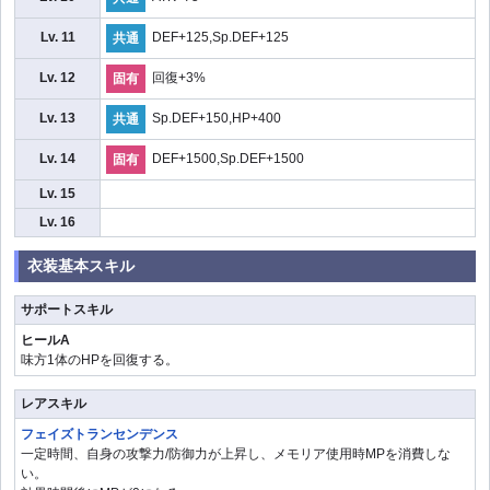
Lv. 11
DEF+125,Sp.DEF+125
共通
Lv. 12
回復+3%
固有
Lv. 13
Sp.DEF+150,HP+400
共通
Lv. 14
DEF+1500,Sp.DEF+1500
固有
Lv. 15
Lv. 16
衣装基本スキル
サポートスキル
ヒールA
味方1体のHPを回復する。
レアスキル
フェイズトランセンデンス
一定時間、自身の攻撃力/防御力が上昇し、メモリア使用時MPを消費しな
い。