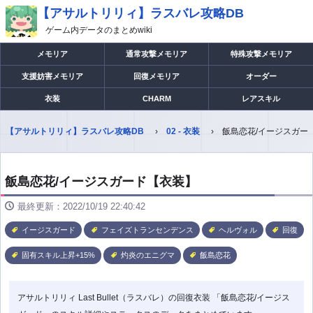
【アサルトリリィ】ラスバレ攻略DB
ゲーム内データのまとめwiki
メモリア
通常攻撃メモリア
特殊攻撃メモリア
支援妨害メモリア
回復メモリア
オーダー
衣装
CHARM
レアスキル
【アサルトリリィ】ラスバレ攻略DB
02 - 衣装
飯島恋花/イージスガー
飯島恋花/イージスガード【衣装】
最終更新：2022/10/19 22:40:42
イージスガード
フェイズトランセンデンス
ヘルヴォル
回復
固有スキル上昇+15%
灼炎のエニグマ
飯島恋花
アサルトリリィ Last Bullet（ラスバレ）の回復衣装 「飯島恋花/イージス