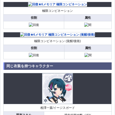
極限コンビネーション
役割
属性
極限コンビネーション (覚醒/後衛)
役割
属性
同じ衣装を持つキャラクター
相澤一葉/イージスガード
固有スキル