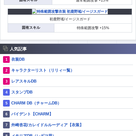
通常範囲攻撃 +15%
初鹿野瑤/イージスガード
固有スキル
特殊範囲攻撃 +15%
人気記事
衣装DB
キャラクターリスト（リリィ一覧）
レアスキルDB
スタンプDB
CHARM DB（チャームDB）
バイデント【CHARM】
外崎杏花/カレイドルルーディア【衣装】
メモリアDB（レギマ用）