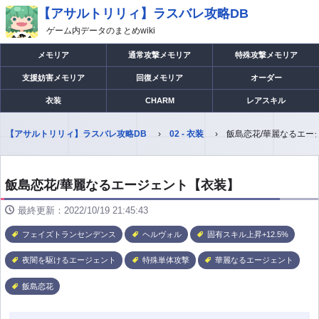
【アサルトリリィ】ラスバレ攻略DB
ゲーム内データのまとめwiki
メモリア
通常攻撃メモリア
特殊攻撃メモリア
支援妨害メモリア
回復メモリア
オーダー
衣装
CHARM
レアスキル
【アサルトリリィ】ラスバレ攻略DB
02 - 衣装
飯島恋花/華麗なるエー
飯島恋花/華麗なるエージェント【衣装】
最終更新：2022/10/19 21:45:43
フェイズトランセンデンス
ヘルヴォル
固有スキル上昇+12.5%
夜闇を駆けるエージェント
特殊単体攻撃
華麗なるエージェント
飯島恋花