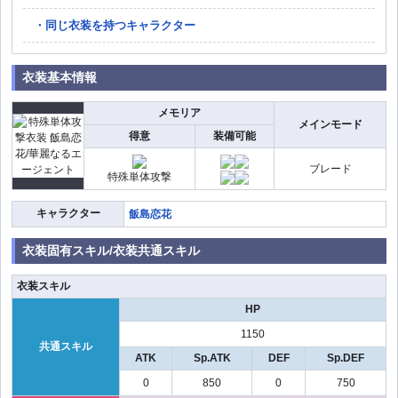
同じ衣装を持つキャラクター
衣装基本情報
メモリア
メインモード
得意
装備可能
ブレード
特殊単体攻撃
キャラクター
飯島恋花
衣装固有スキル/衣装共通スキル
衣装スキル
HP
1150
共通スキル
ATK
Sp.ATK
DEF
Sp.DEF
0
850
0
750