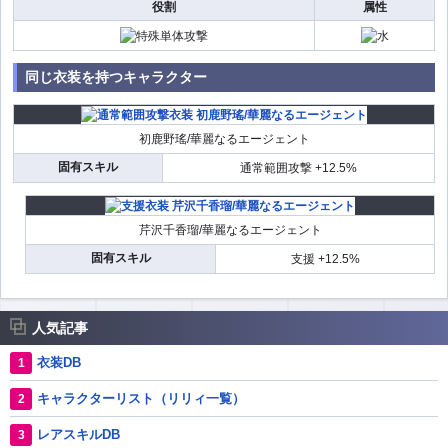
役割
属性
同じ衣装を持つキャラクター
初鹿野瑤/華麗なるエージェント
固有スキル
通常範囲攻撃 +12.5%
芹沢千香瑠/華麗なるエージェント
固有スキル
支援 +12.5%
人気記事
衣装DB
キャラクターリスト（リリィ一覧）
レアスキルDB