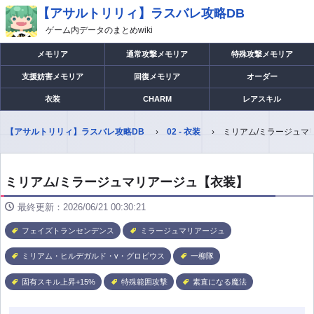
【アサルトリリィ】ラスバレ攻略DB
ゲーム内データのまとめwiki
メモリア
通常攻撃メモリア
特殊攻撃メモリア
支援妨害メモリア
回復メモリア
オーダー
衣装
CHARM
レアスキル
【アサルトリリィ】ラスバレ攻略DB
02 - 衣装
ミリアム/ミラージュマ
ミリアム/ミラージュマリアージュ【衣装】
最終更新：2026/06/21 00:30:21
フェイズトランセンデンス
ミラージュマリアージュ
ミリアム・ヒルデガルド・v・グロピウス
一柳隊
固有スキル上昇+15%
特殊範囲攻撃
素直になる魔法