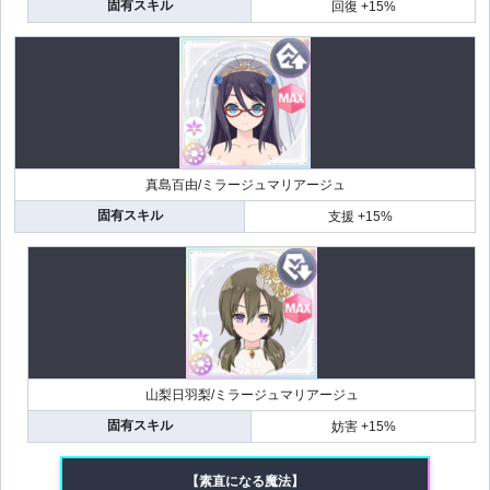
固有スキル
回復 +15%
真島百由/ミラージュマリアージュ
固有スキル
支援 +15%
山梨日羽梨/ミラージュマリアージュ
固有スキル
妨害 +15%
【素直になる魔法】