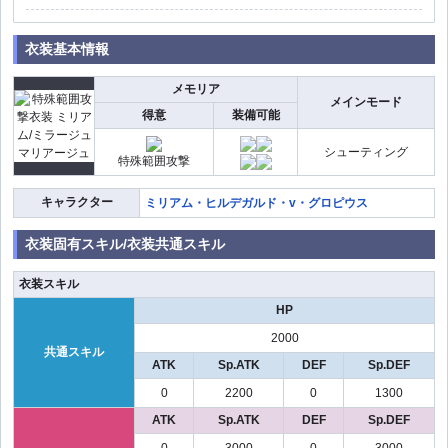
衣装基本情報
メモリア
メインモード
得意
装備可能
シューティング
特殊範囲攻撃
キャラクター
ミリアム・ヒルデガルド・v・グロピウス
衣装固有スキル/衣装共通スキル
衣装スキル
HP
2000
共通スキル
ATK
Sp.ATK
DEF
Sp.DEF
0
2200
0
1300
ATK
Sp.ATK
DEF
Sp.DEF
0
3000
0
3000