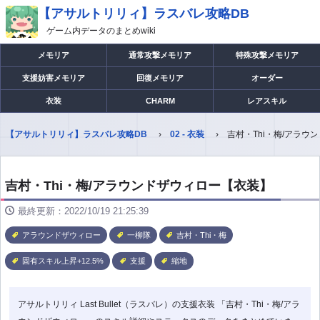
【アサルトリリィ】ラスバレ攻略DB
ゲーム内データのまとめwiki
メモリア
通常攻撃メモリア
特殊攻撃メモリア
支援妨害メモリア
回復メモリア
オーダー
衣装
CHARM
レアスキル
【アサルトリリィ】ラスバレ攻略DB
02 - 衣装
吉村・Thi・梅/アラウ
吉村・Thi・梅/アラウンドザウィロー【衣装】
最終更新：2022/10/19 21:25:39
アラウンドザウィロー
一柳隊
吉村・Thi・梅
固有スキル上昇+12.5%
支援
縮地
アサルトリリィ Last Bullet（ラスバレ）の支援衣装 「吉村・Thi・梅/アラ