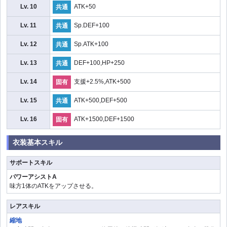
Lv. 10
ATK+50
共通
Lv. 11
Sp.DEF+100
共通
Lv. 12
Sp.ATK+100
共通
Lv. 13
DEF+100,HP+250
共通
Lv. 14
支援+2.5%,ATK+500
固有
Lv. 15
ATK+500,DEF+500
共通
Lv. 16
ATK+1500,DEF+1500
固有
衣装基本スキル
サポートスキル
パワーアシストA
味方1体のATKをアップさせる。
レアスキル
縮地