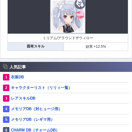
ミリアム/アラウンドザウィロー
固有スキル
妨害 +12.5%
人気記事
衣装DB
キャラクターリスト（リリィ一覧）
レアスキルDB
メモリアDB（対ヒュージ用）
メモリアDB（レギマ用）
CHARM DB（チャームDB）