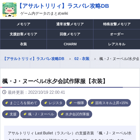
【アサルトリリィ】ラスバレ攻略DB
ゲーム内データのまとめwiki
メモリア
通常攻撃メモリア
特殊攻撃メモリア
支援妨害メモリア
回復メモリア
オーダー
衣装
CHARM
レアスキル
【アサルトリリィ】ラスバレ攻略DB
02 - 衣装
楓・J・ヌーベル/水夕
楓・J・ヌーベル/水夕会試作隊服【衣装】
最終更新：2022/10/19 22:00:41
まごころを留めて
レジスタ
一柳隊
固有スキル上昇+15%
支援
楓・J・ヌーベル
水夕会試作隊服
アサルトリリィ Last Bullet（ラスバレ）の支援衣装 「楓・J・ヌーベル/水