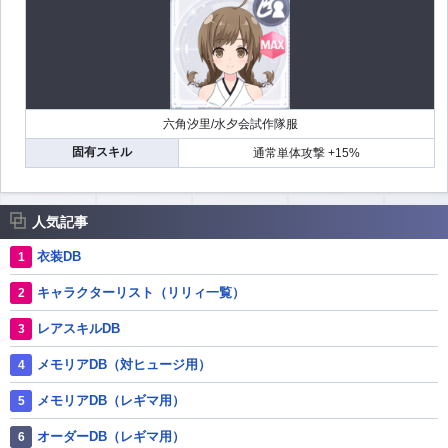
六角汐里/水夕会試作隊服
固有スキル
通常単体攻撃 +15%
人気記事
衣装DB
キャラクターリスト（リリィ一覧）
レアスキルDB
メモリアDB（対ヒュージ用）
メモリアDB（レギマ用）
オーダーDB（レギマ用）