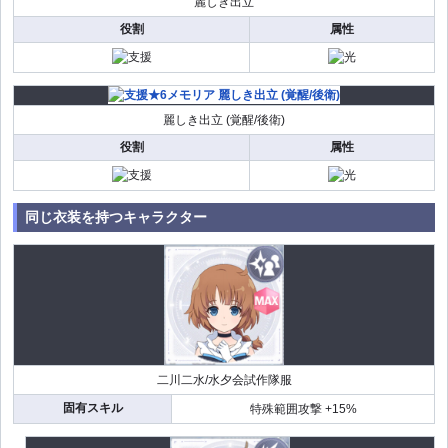
麗しき出立
役割
属性
麗しき出立 (覚醒/後衛)
役割
属性
同じ衣装を持つキャラクター
二川二水/水夕会試作隊服
固有スキル
特殊範囲攻撃 +15%