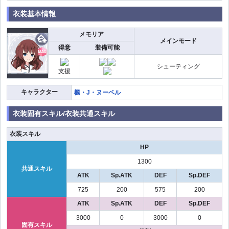
衣装基本情報
メモリア
メインモード
得意
装備可能
シューティング
支援
キャラクター
楓・J・ヌーベル
衣装固有スキル/衣装共通スキル
衣装スキル
HP
1300
共通スキル
ATK
Sp.ATK
DEF
Sp.DEF
725
200
575
200
ATK
Sp.ATK
DEF
Sp.DEF
3000
0
3000
0
固有スキル