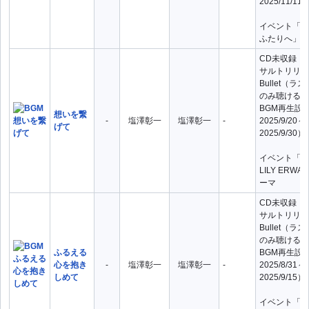
2025/11/11
イベント「近
ふたりへ」テ
CD未収録（
サルトリリィ L
Bullet（
のみ聴ける曲
BGM再生設
想いを繋
-
塩澤彰一
塩澤彰一
-
2025/9/20～
げて
2025/9/30）
イベント「AS
LILY ERW
ーマ
CD未収録（
サルトリリィ L
Bullet（
のみ聴ける曲
ふるえる
BGM再生設
心を抱き
-
塩澤彰一
塩澤彰一
-
2025/8/31～
しめて
2025/9/15）
イベント「再