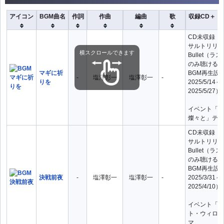
アイコン
BGM曲名
作詞
作曲
編曲
歌
収録CD＋ト
CD未収録（
サルトリリィ L
横スクロールできます
Bullet（
のみ聴ける曲
マギに祈
BGM再生設
-
塩澤彰一
塩澤彰一
-
りを
2025/5/14～
2025/5/27）
イベント「カ
燦々と」テー
CD未収録（
サルトリリィ L
Bullet（
のみ聴ける曲
BGM再生設
決戦前夜
-
塩澤彰一
塩澤彰一
-
2025/3/31～
2025/4/10）
イベント「フ
ト・ウィロー
マ