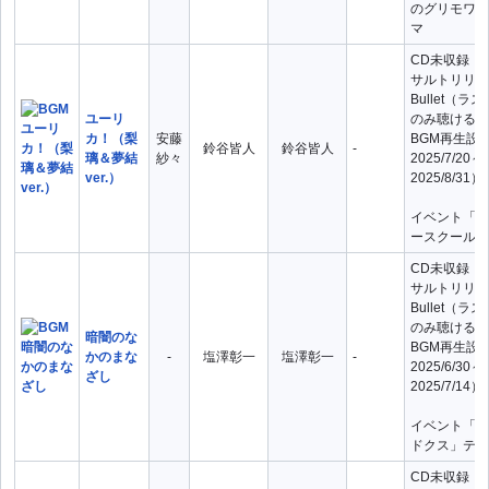
のグリモワー
マ
CD未収録（
サルトリリィ L
Bullet（
ユーリ
のみ聴ける曲
カ！（梨
安藤
BGM再生設
鈴谷皆人
鈴谷皆人
-
璃＆夢結
紗々
2025/7/20～
ver.）
2025/8/31）
イベント「朝
ースクール」
CD未収録（
サルトリリィ L
Bullet（
のみ聴ける曲
暗闇のな
BGM再生設
かのまな
-
塩澤彰一
塩澤彰一
-
2025/6/30～
ざし
2025/7/14）
イベント「夢
ドクス」テー
CD未収録（