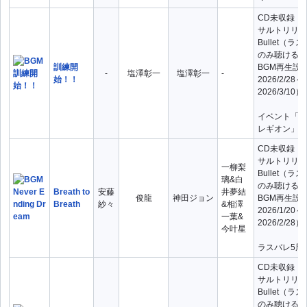
CD未収録（
サルトリリィ L
Bullet（
のみ聴ける曲
訓練開
BGM再生設
-
塩澤彰一
塩澤彰一
-
始！！
2026/2/28～
2026/3/10）
イベント「比
レギオン」テ
CD未収録（
サルトリリィ L
一柳梨
Bullet（
璃&白
のみ聴ける曲
Breath to
安藤
井夢結
俊龍
神田ジョン
BGM再生設
Breath
紗々
&相澤
2026/1/20～
一葉&
2026/2/28）
今叶星
ラスバレ5周
CD未収録（
サルトリリィ L
Bullet（
のみ聴ける曲