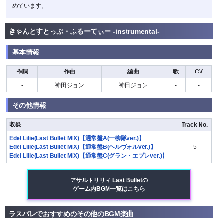
めています。
きゃんとすとっぷ・ふるーてぃー -instrumental-
基本情報
作詞
作曲
編曲
歌
CV
-
神田ジョン
神田ジョン
-
-
その他情報
収録
Track No.
Edel Lilie(Last Bullet MIX)【通常盤A(一柳隊ver.)】
Edel Lilie(Last Bullet MIX)【通常盤B(ヘルヴォルver.)】
5
Edel Lilie(Last Bullet MIX)【通常盤C(グラン・エプレver.)】
アサルトリリィ Last Bulletの
ゲーム内BGM一覧はこちら
ラスバレでおすすめのその他のBGM楽曲