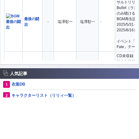
サルトリリィ L
Bullet（
のみ聴ける曲
最後の闘
BGM再生設
-
塩澤彰一
塩澤彰一
-
志
2025/5/31～
2025/6/16）
イベント「Trag
Fate」テーマ
CD未収録（
サルトリリィ L
Bullet（
のみ聴ける曲
人気記事
BGM再生設
終焉の戦
-
塩澤彰一
塩澤彰一
-
2025/4/30～
衣装DB
火
2025/5/11）
キャラクターリスト（リリィ一覧）
イベント「マ
ト・プリンセ
レアスキルDB
マ
フルールテスタメント【レアスキル】
CD未収録（
サルトリリィ L
オーダーDB（レギマ用）
Bullet（
のみ聴ける曲