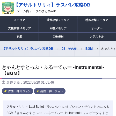
【アサルトリリィ】ラスバレ攻略DB
ゲーム内データのまとめwiki
メモリア
通常攻撃メモリア
特殊攻撃メモリア
支援妨害メモリア
回復メモリア
オーダー
衣装
CHARM
レアスキル
【アサルトリリィ】ラスバレ攻略DB
08 - その他
BGM
きゃんとすと
きゃんとすとっぷ・ふるーてぃー -instrumental-
【BGM】
最終更新：2022/09/20 01:03:46
作曲：神田ジョン
編曲：神田ジョン
アサルトリリィ Last Bullet（ラスバレ）のオプション＞サウンド内にある
BGM「きゃんとすとっぷ・ふるーてぃー -instrumental-」のデータをまと