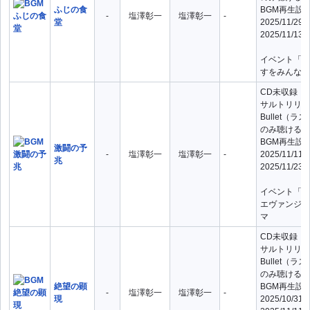
ふじの食
BGM再生設
-
塩澤彰一
塩澤彰一
-
堂
2025/11/29
2025/11/13
イベント「い
すをみんなで
CD未収録（
サルトリリィ L
Bullet（
のみ聴ける曲
BGM再生設
激闘の予
-
塩澤彰一
塩澤彰一
-
2025/11/11
兆
2025/11/23
イベント「星
エヴァンジェ
マ
CD未収録（
サルトリリィ L
Bullet（
のみ聴ける曲
絶望の顕
BGM再生設
-
塩澤彰一
塩澤彰一
-
現
2025/10/31