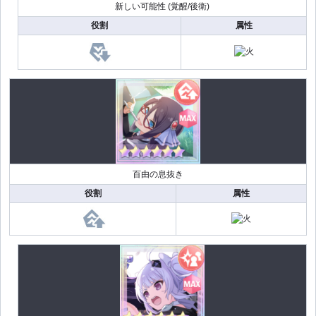
新しい可能性 (覚醒/後衛)
役割
属性
百由の息抜き
役割
属性