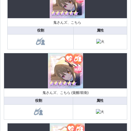
鬼さんズ、こちら
役割
属性
鬼さんズ、こちら (覚醒/前衛)
役割
属性