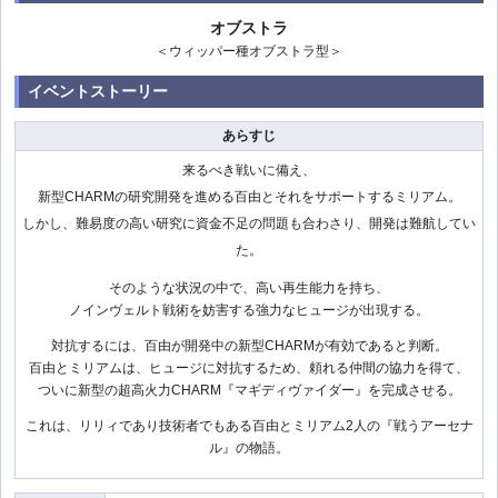
オブストラ
＜ウィッパー種オブストラ型＞
イベントストーリー
あらすじ
来るべき戦いに備え、
新型CHARMの研究開発を進める百由とそれをサポートするミリアム。
しかし、難易度の高い研究に資金不足の問題も合わさり、開発は難航してい
た。
そのような状況の中で、高い再生能力を持ち、
ノインヴェルト戦術を妨害する強力なヒュージが出現する。
対抗するには、百由が開発中の新型CHARMが有効であると判断。
百由とミリアムは、ヒュージに対抗するため、頼れる仲間の協力を得て、
ついに新型の超高火力CHARM『マギディヴァイダー』を完成させる。
これは、リリィであり技術者でもある百由とミリアム2人の『戦うアーセナ
ル』の物語。