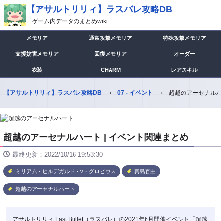
【アサルトリリィ】ラスバレ攻略DB
ゲーム内データのまとめwiki
メモリア
通常攻撃メモリア
特殊攻撃メモリア
支援妨害メモリア
回復メモリア
オーダー
衣装
CHARM
レアスキル
【アサルトリリィ】ラスバレ攻略DB
07 - イベント
超越のアーセナルハ
超越のアーセナルハート | イベント関連まとめ
最終更新：2022/10/16 19:53:30
ミリアム・ヒルデガルド・v・グロピウス
真島百由
超越のアーセナルハート
アサルトリリィ Last Bullet（ラスバレ）の2021年6月開催イベント「超越