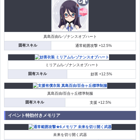
真島百由/レゾナンスオブハート
固有スキル
通常範囲攻撃 +12.5%
ミリアム/レゾナンスオブハート
固有スキル
妨害 +12.5%
真島百由/百合ヶ丘標準制服
固有スキル
支援 +12.5%
イベント特効付きメモリア
未来を切り開く武器