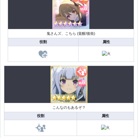
鬼さんズ、こちら (覚醒/後衛)
役割
属性
こんなのもあるぞ？
役割
属性