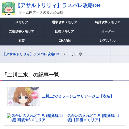
【アサルトリリィ】ラスバレ攻略DB
ゲーム内データのまとめwiki
メモリア
通常攻撃メモリア
特殊攻撃メモリア
支援妨害メモリア
回復メモリア
オーダー
衣装
CHARM
レアスキル
【アサルトリリィ】ラスバレ攻略DB
二川二水
「二川二水」の記事一覧
二川二水/ミラージュマリアージュ【衣装】
気合いの入れどころ (超覚醒/回
復)【回復メモリア】