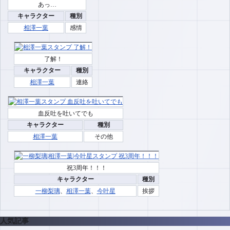
あっ…
キャラクター
種別
相澤一葉
感情
了解！
キャラクター
種別
相澤一葉
連絡
血反吐を吐いてでも
キャラクター
種別
相澤一葉
その他
祝3周年！！！
キャラクター
種別
一柳梨璃
、
相澤一葉
、
今叶星
挨拶
人気記事