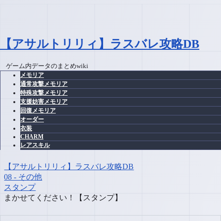
【アサルトリリィ】ラスバレ攻略DB
ゲーム内データのまとめwiki
メモリア
通常攻撃メモリア
特殊攻撃メモリア
支援妨害メモリア
回復メモリア
オーダー
衣装
CHARM
レアスキル
【アサルトリリィ】ラスバレ攻略DB
08 - その他
スタンプ
まかせてください！【スタンプ】