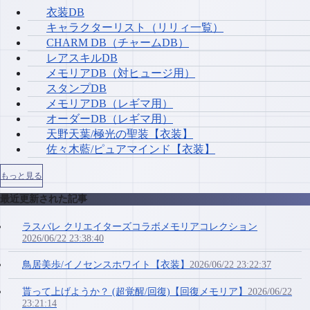
衣装DB
キャラクターリスト（リリィ一覧）
CHARM DB（チャームDB）
レアスキルDB
メモリアDB（対ヒュージ用）
スタンプDB
メモリアDB（レギマ用）
オーダーDB（レギマ用）
天野天葉/極光の聖装【衣装】
佐々木藍/ピュアマインド【衣装】
もっと見る
最近更新された記事
ラスバレ クリエイターズコラボメモリアコレクション
2026/06/22 23:38:40
鳥居美歩/イノセンスホワイト【衣装】
2026/06/22 23:22:37
貰って上げようか？ (超覚醒/回復)【回復メモリア】
2026/06/22
23:21:14