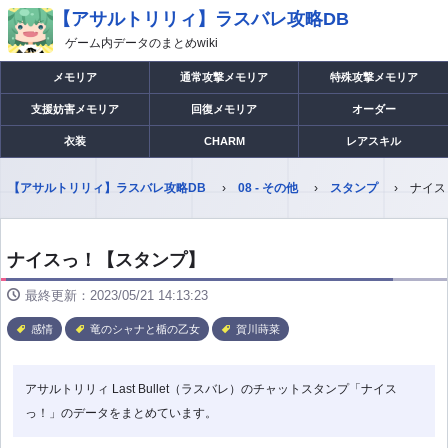
【アサルトリリィ】ラスバレ攻略DB
ゲーム内データのまとめwiki
メモリア
通常攻撃メモリア
特殊攻撃メモリア
支援妨害メモリア
回復メモリア
オーダー
衣装
CHARM
レアスキル
【アサルトリリィ】ラスバレ攻略DB
08 - その他
スタンプ
ナイス
ナイスっ！【スタンプ】
最終更新：2023/05/21 14:13:23
感情
竜のシャナと楯の乙女
賀川蒔菜
アサルトリリィ Last Bullet（ラスバレ）のチャットスタンプ「ナイス
っ！」のデータをまとめています。