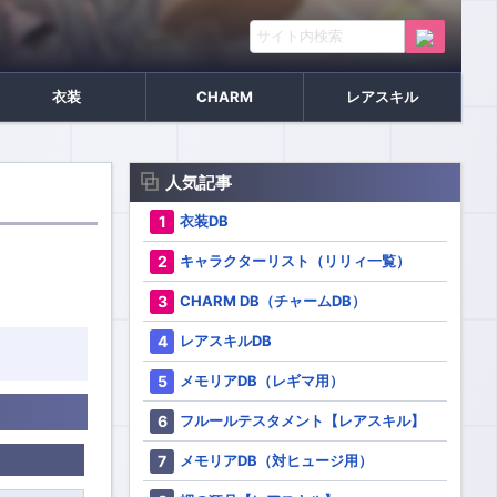
衣装
CHARM
レアスキル
人気記事
衣装DB
キャラクターリスト（リリィ一覧）
CHARM DB（チャームDB）
レアスキルDB
メモリアDB（レギマ用）
フルールテスタメント【レアスキル】
メモリアDB（対ヒュージ用）