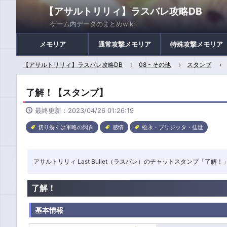
【アサルトリリィ】ラスバレ攻略DB
ゲーム内データのまとめwiki
メモリア
通常攻撃メモリア
特殊攻撃メモリア
【アサルトリリィ】ラスバレ攻略DB
08 - その他
スタンプ
了解！【スタンプ】
最終更新：2023/04/26 01:26:19
切り裂くは軍略の閃き
感情
松永・ブリジッタ・佳世
アサルトリリィ Last Bullet（ラスバレ）のチャットスタンプ「了
了解！
基本情報