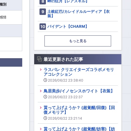
岬の狂月【レアスキル】
種別
土岐紅巴/カレイドルルーディア【衣
装】
感情
バイデント【CHARM】
もっと見る
最近更新された記事
ラスバレ クリエイターズコラボメモリ
アコレクション
2026/06/22 23:38:40
鳥居美歩/イノセンスホワイト【衣装】
2026/06/22 23:22:37
貰って上げようか？ (超覚醒/回復)【回
復メモリア】
2026/06/22 23:21:14
貰って上げようか？ (超覚醒/妨害)【妨