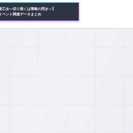
聖乙女―切り裂くは軍略の閃き―】
イベント関連データまとめ