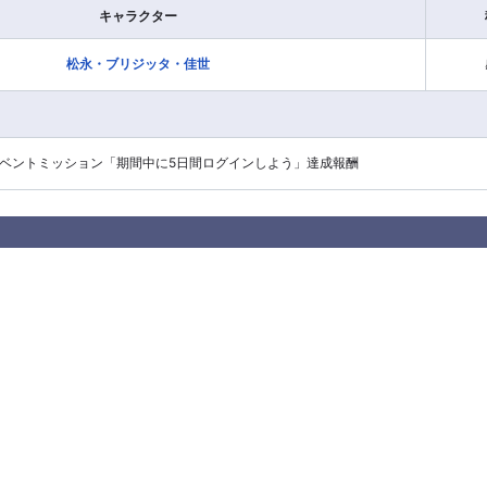
キャラクター
松永・ブリジッタ・佳世
ベントミッション「期間中に5日間ログインしよう」達成報酬