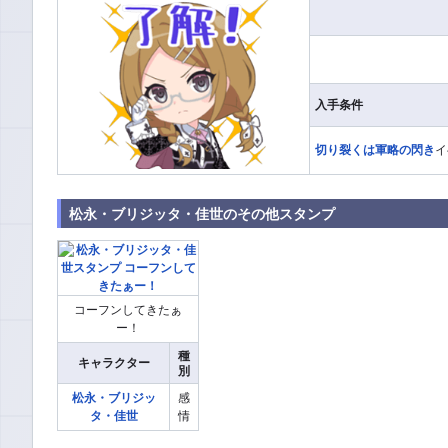
入手条件
切り裂くは軍略の閃き
イ
松永・ブリジッタ・佳世のその他スタンプ
コーフンしてきたぁ
ー！
種
キャラクター
別
松永・ブリジッ
感
タ・佳世
情