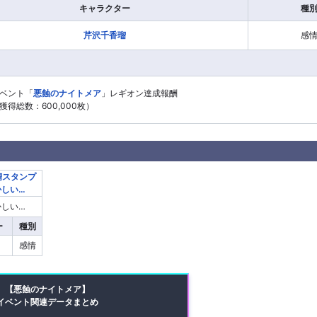
キャラクター
種
芹沢千香瑠
感
ベント「
悪蝕のナイトメア
」レギオン達成報酬
獲得総数：600,000枚）
かしい…
ー
種別
感情
【悪蝕のナイトメア】
イベント関連データまとめ