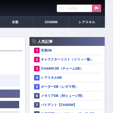
衣装
CHARM
レアスキル
人気記事
衣装DB
キャラクターリスト（リリィ一覧）
CHARM DB（チャームDB）
レアスキルDB
オーダーDB（レギマ用）
メモリアDB（対ヒュージ用）
バイデント【CHARM】