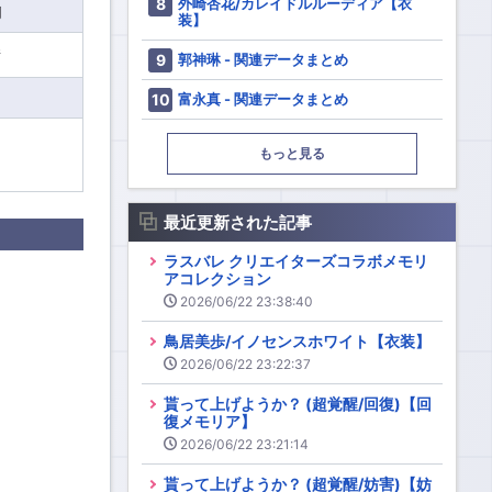
外崎杏花/カレイドルルーディア【衣
別
装】
情
郭神琳 - 関連データまとめ
富永真 - 関連データまとめ
もっと見る
最近更新された記事
ラスバレ クリエイターズコラボメモリ
アコレクション
2026/06/22 23:38:40
鳥居美歩/イノセンスホワイト【衣装】
2026/06/22 23:22:37
貰って上げようか？ (超覚醒/回復)【回
復メモリア】
2026/06/22 23:21:14
貰って上げようか？ (超覚醒/妨害)【妨