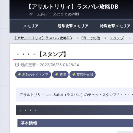
【アサルトリリィ】ラスバレ攻略DB
ゲーム内データのまとめwiki
メモリア
通常攻撃メモリア
特殊攻撃メモリア
【アサルトリリィ】ラスバレ攻略DB
08 - その他
スタンプ
・・・・【スタンプ】
最終更新：2022/06/25 01:28:24
悪蝕のナイトメア
感情
芹沢千香瑠
アサルトリリィ Last Bullet（ラスバレ）のチャットスタンプ「・
・・・・
基本情報