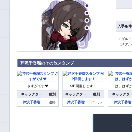
入手条件
メダルイ
（メダル
芹沢千香瑠のその他スタンプ
さすがです♥
MP回復します！
は、はず
キャラクター
種別
キャラクター
種別
キャラクタ
芹沢千香瑠
連絡
芹沢千香瑠
バトル
芹沢千香瑠