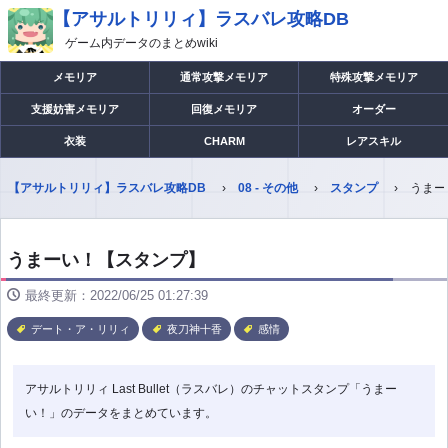
【アサルトリリィ】ラスバレ攻略DB
ゲーム内データのまとめwiki
メモリア
通常攻撃メモリア
特殊攻撃メモリア
支援妨害メモリア
回復メモリア
オーダー
衣装
CHARM
レアスキル
【アサルトリリィ】ラスバレ攻略DB
08 - その他
スタンプ
うまー
うまーい！【スタンプ】
最終更新：2022/06/25 01:27:39
デート・ア・リリィ
夜刀神十香
感情
アサルトリリィ Last Bullet（ラスバレ）のチャットスタンプ「うまー
い！」のデータをまとめています。