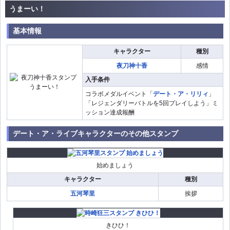
うまーい！
基本情報
キャラクター
種別
夜刀神十香
感情
入手条件
コラボメダルイベント「
デート・ア・リリィ
」
「レジェンダリーバトルを5回プレイしよう」ミ
ッション達成報酬
デート・ア・ライブキャラクターのその他スタンプ
始めましょう
キャラクター
種別
五河琴里
挨拶
きひひ！