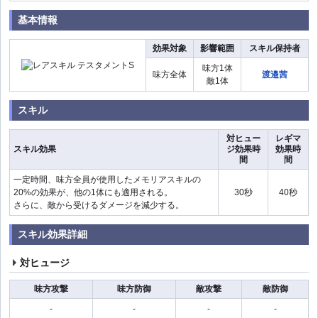
基本情報
効果対象
影響範囲
スキル保持者
味方1体
味方全体
渡邉茜
敵1体
スキル
対ヒュー
レギマ
スキル効果
ジ効果時
効果時
間
間
一定時間、味方全員が使用したメモリアスキルの
20%の効果が、他の1体にも適用される。
30秒
40秒
さらに、敵から受けるダメージを減少する。
スキル効果詳細
対ヒュージ
味方攻撃
味方防御
敵攻撃
敵防御
-
-
-
-