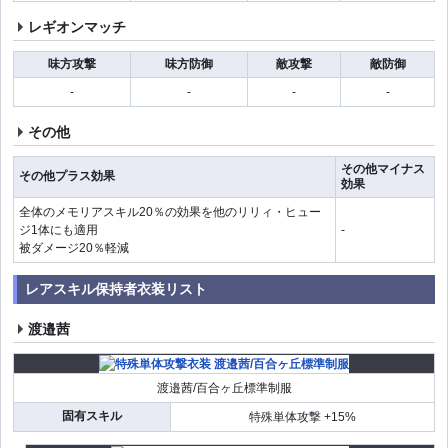
レギオンマッチ
味方攻撃
味方防御
敵攻撃
敵防御
-
-
-
-
その他
その他マイナス
その他プラス効果
効果
全体のメモリアスキル20％の効果を他のリリィ・ヒュー
ジ1体にも適用
-
被ダメージ20％軽減
レアスキル保持者衣装リスト
渡邉茜
渡邉茜/百合ヶ丘標準制服
固有スキル
特殊単体攻撃 +15%