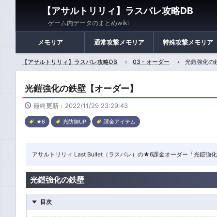
【アサルトリリィ】ラスバレ攻略DB
ゲーム内データのまとめwiki
メモリア
通常攻撃メモリア
特殊攻撃メモリア
【アサルトリリィ】ラスバレ攻略DB
03 - オーダー
光鎧強化の
光鎧強化の鉄壁【オーダー】
最終更新：2022/11/29 23:29:43
★6
光防御UP
課金アイテム
アサルトリリィ Last Bullet（ラスバレ）の★6課金オーダー「
光鎧強化の鉄壁
目次