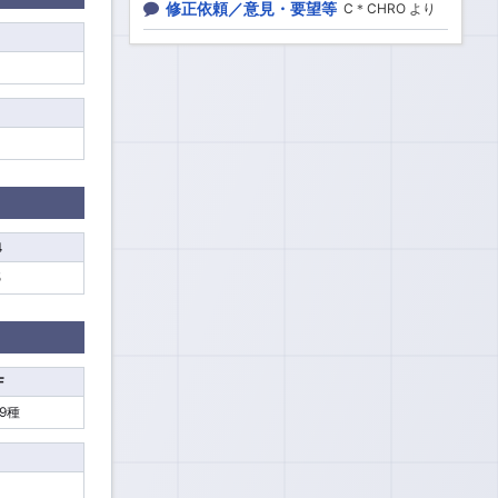
修正依頼／意見・要望等
C＊CHRO より
4
5
F
79種