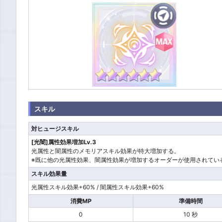
スキル
対ヒュージスキル
[光闇]属性効果増加Lv.3
光属性と闇属性のメモリアスキル効果が特大増加する。
※既に他の光属性効果、闇属性効果が増加するオーダーが使用されてい
スキル効果量
光属性スキル効果+60% / 闇属性スキル効果+60%
消費MP
準備時間
0
10 秒