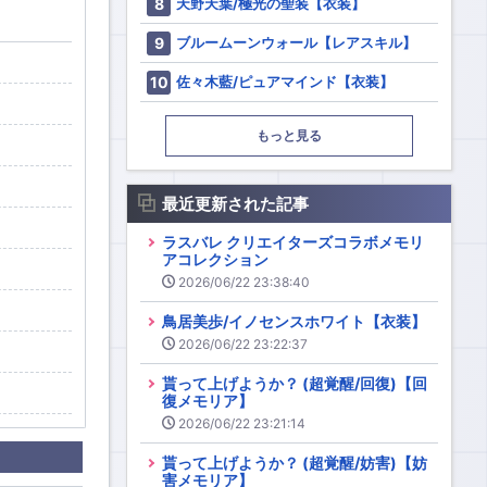
天野天葉/極光の聖装【衣装】
ブルームーンウォール【レアスキル】
佐々木藍/ピュアマインド【衣装】
もっと見る
最近更新された記事
ラスバレ クリエイターズコラボメモリ
アコレクション
2026/06/22 23:38:40
鳥居美歩/イノセンスホワイト【衣装】
2026/06/22 23:22:37
貰って上げようか？ (超覚醒/回復)【回
復メモリア】
2026/06/22 23:21:14
貰って上げようか？ (超覚醒/妨害)【妨
害メモリア】