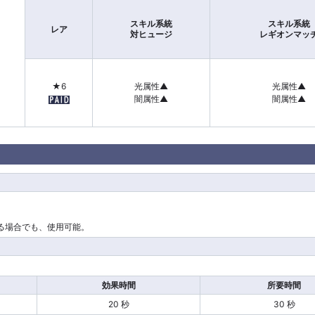
スキル系統
スキル系統
レア
対ヒュージ
レギオンマッ
★6
光属性▲
光属性▲
闇属性▲
闇属性▲
る場合でも、使用可能。
効果時間
所要時間
20 秒
30 秒