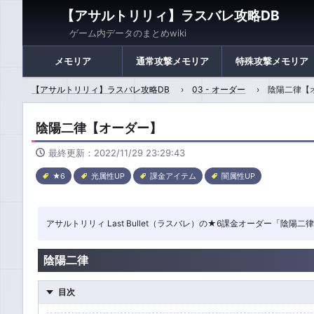
【アサルトリリィ】ラスバレ攻略DB
ゲーム内データのまとめwiki
メモリア
通常攻撃メモリア
特殊攻撃メモリア
【アサルトリリィ】ラスバレ攻略DB
03 - オーダー
陰陽二律【
陰陽二律【オーダー】
最終更新：2022/11/29 23:29:43
★6
光属性UP
課金アイテム
闇属性UP
アサルトリリィ Last Bullet（ラスバレ）の★6課金オーダー「
陰陽二律
目次