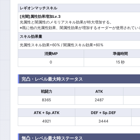
レギオンマッチスキル
[光闇]属性効果増加Lv.3
光属性と闇属性のメモリアスキル効果が特大増加する。
※既に他の光属性効果、闇属性効果が増加するオーダーが使用されてい
スキル効果量
光属性スキル効果+60% / 闇属性スキル効果+60%
消費MP
準備時間
0
15 秒
完凸・レベル最大時ステータス
戦闘力
ATK
8365
2487
ATK + Sp.ATK
DEF + Sp.DEF
4921
3444
無凸・レベル最大時ステータス