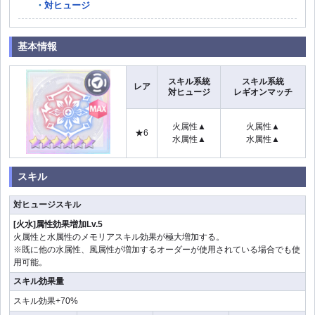
対ヒュージ
基本情報
スキル系統
スキル系統
レア
対ヒュージ
レギオンマッチ
火属性▲
火属性▲
★6
水属性▲
水属性▲
スキル
対ヒュージスキル
[火水]属性効果増加Lv.5
火属性と水属性のメモリアスキル効果が極大増加する。
※既に他の水属性、風属性が増加するオーダーが使用されている場合でも使
用可能。
スキル効果量
スキル効果+70%