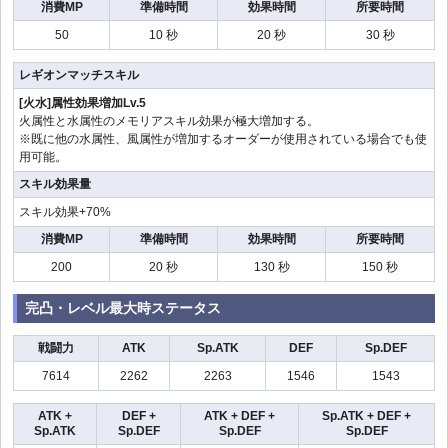
消費MP
準備時間
効果時間
所要時間
50
10 秒
20 秒
30 秒
レギオンマッチスキル
[火水]属性効果増加Lv.5
火属性と水属性のメモリアスキル効果が極大増加する。
※既に他の水属性、風属性が増加するオーダーが使用されている場合でも使
用可能。
スキル効果量
スキル効果+70%
消費MP
準備時間
効果時間
所要時間
200
20 秒
130 秒
150 秒
完凸・レベル最大時ステータス
戦闘力
ATK
Sp.ATK
DEF
Sp.DEF
7614
2262
2263
1546
1543
ATK +
DEF +
ATK + DEF +
Sp.ATK + DEF +
Sp.ATK
Sp.DEF
Sp.DEF
Sp.DEF