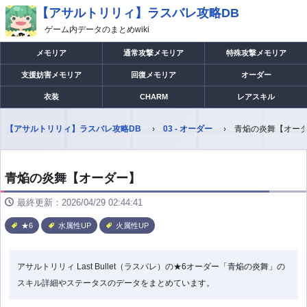
【アサルトリリィ】ラスバレ攻略DB
ゲーム内データのまとめwiki
メモリア
通常攻撃メモリア
特殊攻撃メモリア
支援妨害メモリア
回復メモリア
オーダー
衣装
CHARM
レアスキル
【アサルトリリィ】ラスバレ攻略DB
03 - オーダー
青焔の炎舞【オー
青焔の炎舞【オーダー】
最終更新：2026/04/29 02:44:41
★6
水属性UP
火属性UP
アサルトリリィ Last Bullet（ラスバレ）の★6オーダー「青焔の炎舞」の
スキル詳細やステータスのデータをまとめています。