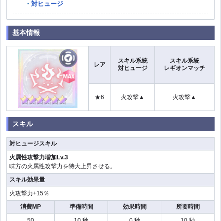
対ヒュージ
基本情報
スキル系統
スキル系統
レア
対ヒュージ
レギオンマッチ
★6
火攻撃▲
火攻撃▲
スキル
対ヒュージスキル
火属性攻撃力増加Lv.3
味方の火属性攻撃力を特大上昇させる。
スキル効果量
火攻撃力+15％
消費MP
準備時間
効果時間
所要時間
50
10 秒
0 秒
10 秒