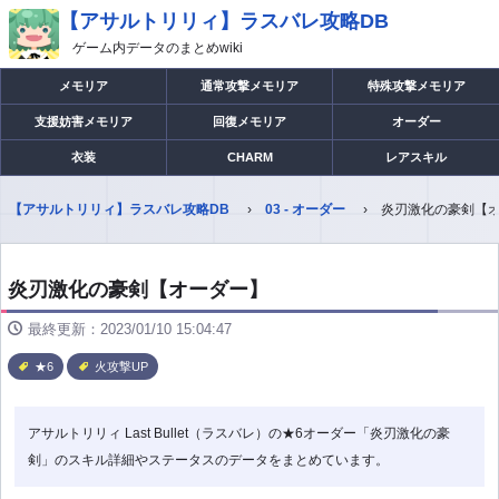
【アサルトリリィ】ラスバレ攻略DB
ゲーム内データのまとめwiki
メモリア
通常攻撃メモリア
特殊攻撃メモリア
支援妨害メモリア
回復メモリア
オーダー
衣装
CHARM
レアスキル
【アサルトリリィ】ラスバレ攻略DB
03 - オーダー
炎刃激化の豪剣【
炎刃激化の豪剣【オーダー】
最終更新：2023/01/10 15:04:47
★6
火攻撃UP
アサルトリリィ Last Bullet（ラスバレ）の★6オーダー「炎刃激化の豪
剣」のスキル詳細やステータスのデータをまとめています。