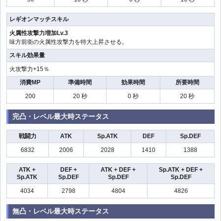
レギオンマッチスキル
火属性攻撃力増加Lv.3
味方前衛の火属性攻撃力を特大上昇させる。
スキル効果量
火攻撃力+15％
消費MP
準備時間
効果時間
所要時間
200
20 秒
0 秒
20 秒
完凸・レベル最大時ステータス
戦闘力
ATK
Sp.ATK
DEF
Sp.DEF
6832
2006
2028
1410
1388
ATK +
DEF +
ATK + DEF +
Sp.ATK + DEF +
Sp.ATK
Sp.DEF
Sp.DEF
Sp.DEF
4034
2798
4804
4826
無凸・レベル最大時ステータス