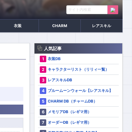
衣装
CHARM
レアスキル
人気記事
衣装DB
キャラクターリスト（リリィ一覧）
レアスキルDB
ブルームーンウォール【レアスキル】
CHARM DB（チャームDB）
メモリアDB（レギマ用）
オーダーDB（レギマ用）