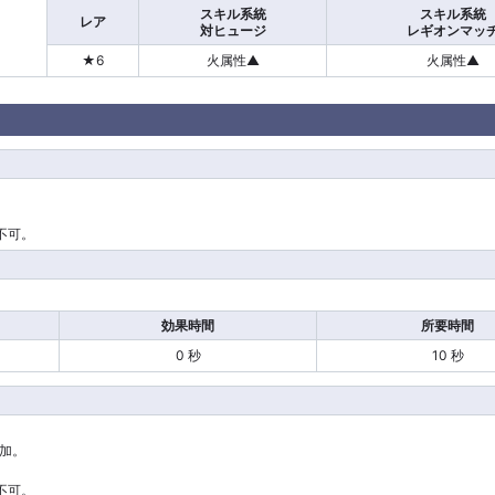
スキル系統
スキル系統
レア
対ヒュージ
レギオンマッ
★6
火属性▲
火属性▲
不可。
効果時間
所要時間
0 秒
10 秒
加。
不可。