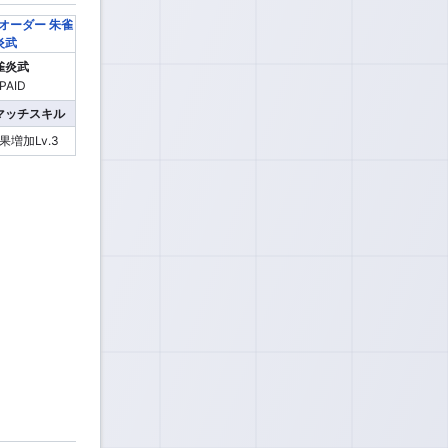
雀炎武
マッチスキル
増加Lv.3