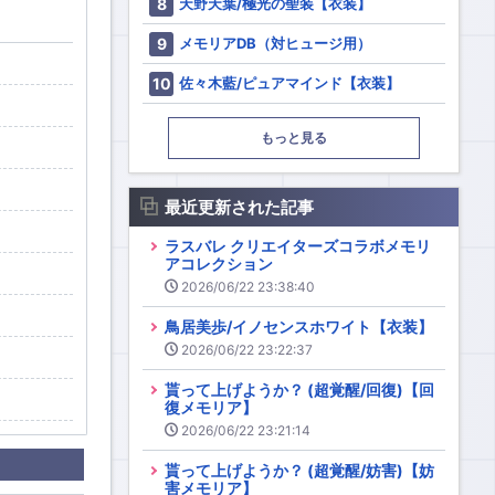
天野天葉/極光の聖装【衣装】
メモリアDB（対ヒュージ用）
佐々木藍/ピュアマインド【衣装】
もっと見る
最近更新された記事
ラスバレ クリエイターズコラボメモリ
アコレクション
2026/06/22 23:38:40
鳥居美歩/イノセンスホワイト【衣装】
2026/06/22 23:22:37
貰って上げようか？ (超覚醒/回復)【回
復メモリア】
2026/06/22 23:21:14
貰って上げようか？ (超覚醒/妨害)【妨
害メモリア】