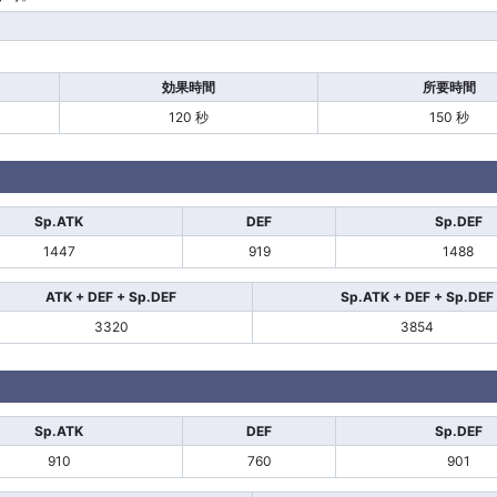
効果時間
所要時間
120 秒
150 秒
Sp.ATK
DEF
Sp.DEF
1447
919
1488
ATK + DEF + Sp.DEF
Sp.ATK + DEF + Sp.DEF
3320
3854
Sp.ATK
DEF
Sp.DEF
910
760
901