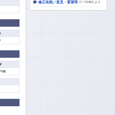
修正依頼／意見・要望等
C＊CHRO より
4
0
F
179種