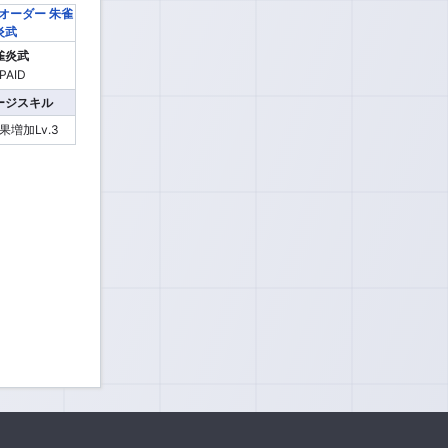
雀炎武
ージスキル
増加Lv.3