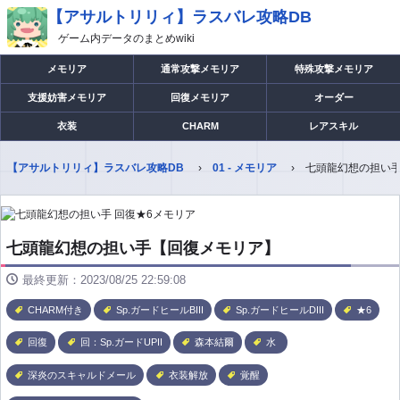
【アサルトリリィ】ラスバレ攻略DB
ゲーム内データのまとめwiki
メモリア
通常攻撃メモリア
特殊攻撃メモリア
支援妨害メモリア
回復メモリア
オーダー
衣装
CHARM
レアスキル
【アサルトリリィ】ラスバレ攻略DB
01 - メモリア
七頭龍幻想の担い
七頭龍幻想の担い手【回復メモリア】
最終更新：2023/08/25 22:59:08
CHARM付き
Sp.ガードヒールBIII
Sp.ガードヒールDIII
★6
回復
回：Sp.ガードUPII
森本結爾
水
深炎のスキャルドメール
衣装解放
覚醒