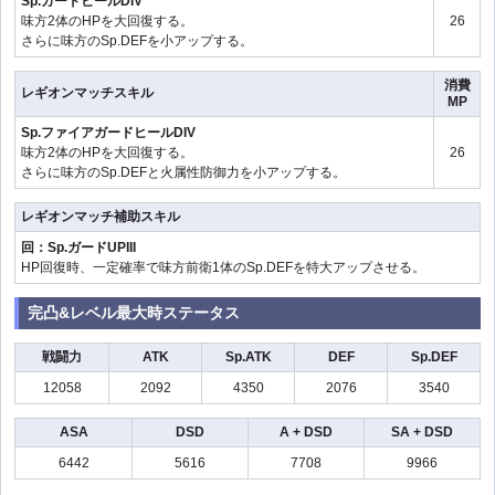
Sp.ガードヒールDIV
味方2体のHPを大回復する。
26
さらに味方のSp.DEFを小アップする。
消費
レギオンマッチスキル
MP
Sp.ファイアガードヒールDIV
味方2体のHPを大回復する。
26
さらに味方のSp.DEFと火属性防御力を小アップする。
レギオンマッチ補助スキル
回：Sp.ガードUPIII
HP回復時、一定確率で味方前衛1体のSp.DEFを特大アップさせる。
完凸&レベル最大時ステータス
戦闘力
ATK
Sp.ATK
DEF
Sp.DEF
12058
2092
4350
2076
3540
ASA
DSD
A + DSD
SA + DSD
6442
5616
7708
9966