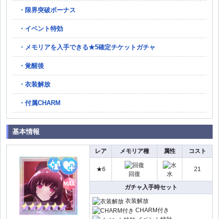
限界突破ボーナス
イベント特効
メモリアを入手できる★5確定チケットガチャ
覚醒後
衣装解放
付属CHARM
基本情報
レア
メモリア種
属性
コスト
★6
21
回復
水
ガチャ入手時セット
衣装解放
CHARM付き