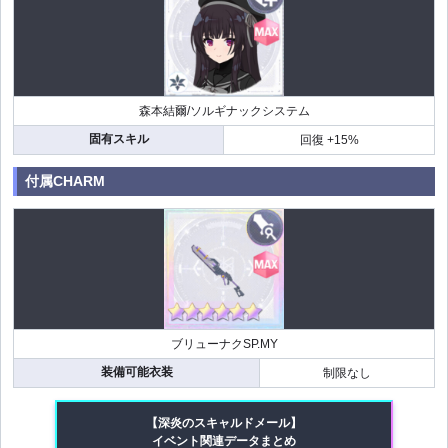
森本結爾/ソルギナックシステム
固有スキル
回復 +15%
付属CHARM
ブリューナクSP.MY
装備可能衣装
制限なし
【深炎のスキャルドメール】
イベント関連データまとめ