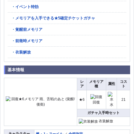
イベント特効
メモリアを入手できる★5確定チケットガチャ
覚醒前メモリア
前衛時メモリア
衣装解放
基本情報
レ
メモリア
コス
属性
ア
種
ト
★6
21
回復
水
ガチャ入手時セット
衣装解放
キャラクター
楓・J・ヌーベル
／
金箱弥宙