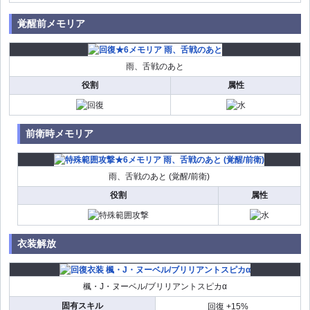
覚醒前メモリア
雨、舌戦のあと
役割
属性
前衛時メモリア
雨、舌戦のあと (覚醒/前衛)
役割
属性
衣装解放
楓・J・ヌーベル/ブリリアントスピカα
固有スキル
回復 +15%