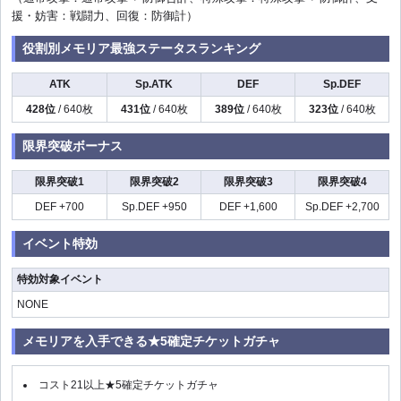
援・妨害：戦闘力、回復：防御計）
役割別メモリア最強ステータスランキング
ATK
Sp.ATK
DEF
Sp.DEF
428位
/ 640枚
431位
/ 640枚
389位
/ 640枚
323位
/ 640枚
限界突破ボーナス
限界突破1
限界突破2
限界突破3
限界突破4
DEF +700
Sp.DEF +950
DEF +1,600
Sp.DEF +2,700
イベント特効
特効対象イベント
NONE
メモリアを入手できる★5確定チケットガチャ
コスト21以上★5確定チケットガチャ