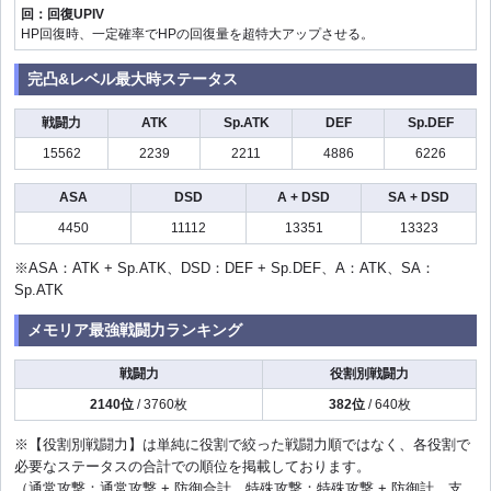
回：回復UPIV
HP回復時、一定確率でHPの回復量を超特大アップさせる。
完凸&レベル最大時ステータス
戦闘力
ATK
Sp.ATK
DEF
Sp.DEF
15562
2239
2211
4886
6226
ASA
DSD
A + DSD
SA + DSD
4450
11112
13351
13323
※ASA：ATK + Sp.ATK、DSD：DEF + Sp.DEF、A：ATK、SA：
Sp.ATK
メモリア最強戦闘力ランキング
戦闘力
役割別戦闘力
2140位
/ 3760枚
382位
/ 640枚
※【役割別戦闘力】は単純に役割で絞った戦闘力順ではなく、各役割で
必要なステータスの合計での順位を掲載しております。
（通常攻撃：通常攻撃 + 防御合計、特殊攻撃：特殊攻撃 + 防御計、支