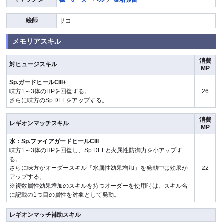
絵師
サコ
メモリアスキル
消費
対ヒュージスキル
MP
Sp.ガードヒールCIII+
味方1～3体のHPを回復する。
26
さらに味方のSp.DEFをアップする。
消費
レギオンマッチスキル
MP
水：Sp.ファイアガードヒールCIII
味方1～3体のHPを回復し、Sp.DEFと火属性防御力を小アップす
る。
さらに味方がオーダースキル「水属性効果増加」を発動中は効果が
22
アップする。
※複数属性効果増加のスキルを持つオーダーを使用時は、スキル名
に記載の1つ目の属性を対象として発動。
レギオンマッチ補助スキル