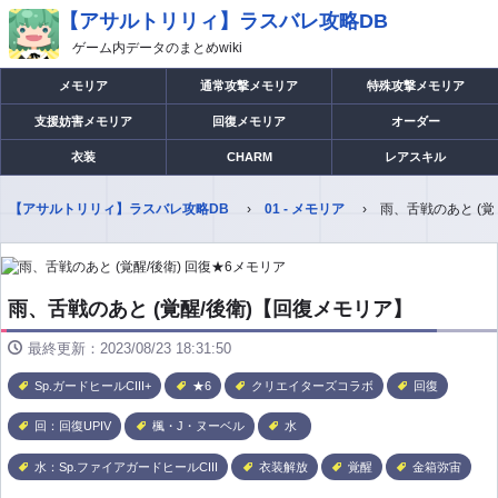
【アサルトリリィ】ラスバレ攻略DB
ゲーム内データのまとめwiki
メモリア
通常攻撃メモリア
特殊攻撃メモリア
支援妨害メモリア
回復メモリア
オーダー
衣装
CHARM
レアスキル
【アサルトリリィ】ラスバレ攻略DB
01 - メモリア
雨、舌戦のあと (覚
雨、舌戦のあと (覚醒/後衛)【回復メモリア】
最終更新：2023/08/23 18:31:50
Sp.ガードヒールCIII+
★6
クリエイターズコラボ
回復
回：回復UPIV
楓・J・ヌーベル
水
水：Sp.ファイアガードヒールCIII
衣装解放
覚醒
金箱弥宙