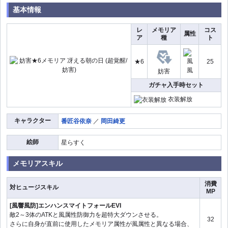
基本情報
レ
メモリア
コス
属性
ア
種
ト
★6
25
風
妨害
ガチャ入手時セット
衣装解放
キャラクター
番匠谷依奈
／
岡田綺更
絵師
星らすく
メモリアスキル
消費
対ヒュージスキル
MP
[風響風防]エンハンスマイトフォールEVI
敵2～3体のATKと風属性防御力を超特大ダウンさせる。
32
さらに自身が直前に使用したメモリア属性が風属性と異なる場合、