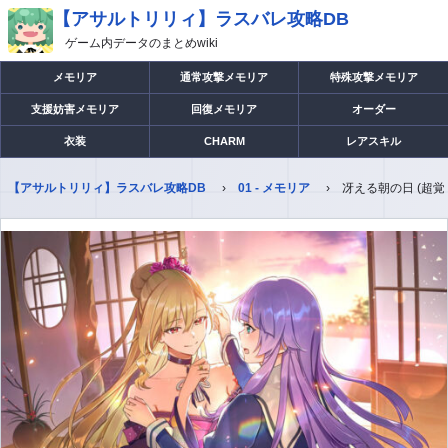
【アサルトリリィ】ラスバレ攻略DB
ゲーム内データのまとめwiki
メモリア
通常攻撃メモリア
特殊攻撃メモリア
支援妨害メモリア
回復メモリア
オーダー
衣装
CHARM
レアスキル
【アサルトリリィ】ラスバレ攻略DB
01 - メモリア
冴える朝の日 (超覚