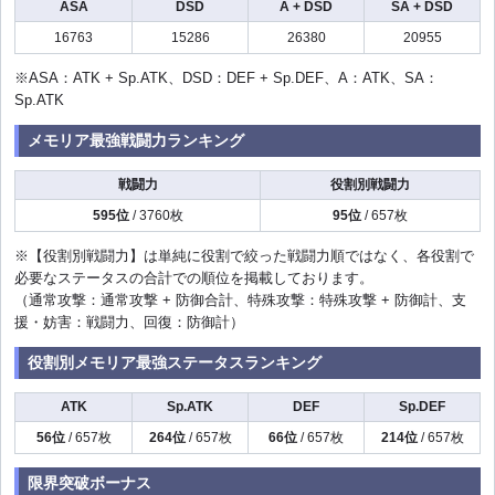
ASA
DSD
A + DSD
SA + DSD
16763
15286
26380
20955
※ASA：ATK + Sp.ATK、DSD：DEF + Sp.DEF、A：ATK、SA：
Sp.ATK
メモリア最強戦闘力ランキング
戦闘力
役割別戦闘力
595位
/ 3760枚
95位
/ 657枚
※【役割別戦闘力】は単純に役割で絞った戦闘力順ではなく、各役割で
必要なステータスの合計での順位を掲載しております。
（通常攻撃：通常攻撃 + 防御合計、特殊攻撃：特殊攻撃 + 防御計、支
援・妨害：戦闘力、回復：防御計）
役割別メモリア最強ステータスランキング
ATK
Sp.ATK
DEF
Sp.DEF
56位
/ 657枚
264位
/ 657枚
66位
/ 657枚
214位
/ 657枚
限界突破ボーナス