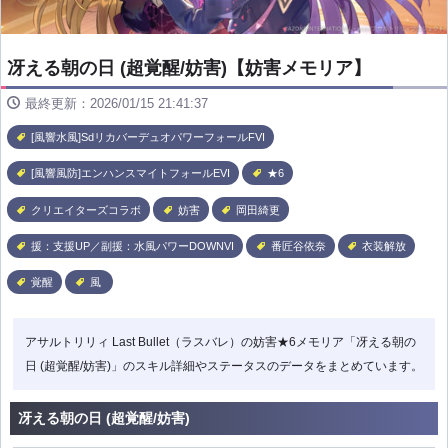
冴える朝の日 (超覚醒/妨害)【妨害メモリア】
最終更新：2026/01/15 21:41:37
[風響水風]SdリカバーデュオパワーフォールFVI
[風響風防]エンハンスマイトフォールEVI
★6
クリエイターズコラボ
妨害
岡田綺更
援：支援UP／副援：水風パワーDOWNVI
番匠谷依奈
衣装解放
覚醒
風
アサルトリリィ Last Bullet（ラスバレ）の妨害★6メモリア「冴える朝の
日 (超覚醒/妨害)」のスキル詳細やステータスのデータをまとめています。
冴える朝の日 (超覚醒/妨害)