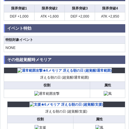
限界突破1
限界突破2
限界突破3
限界突破4
DEF +1,000
ATK +1,600
DEF +2,000
ATK +2,850
イベント特効
特効対象イベント
NONE
その他超覚醒時メモリア
冴える朝の日 (超覚醒/通常範囲)
役割
属性
冴える朝の日 (超覚醒/支援)
役割
属性