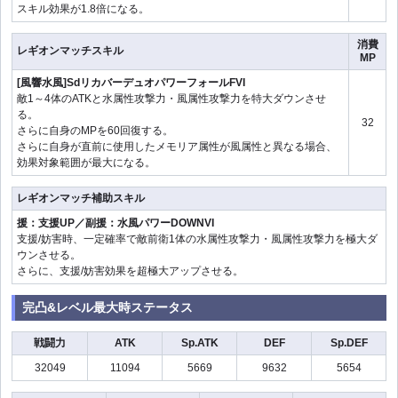
スキル効果が1.8倍になる。
消費
レギオンマッチスキル
MP
[風響水風]SdリカバーデュオパワーフォールFVI
敵1～4体のATKと水属性攻撃力・風属性攻撃力を特大ダウンさせ
る。
32
さらに自身のMPを60回復する。
さらに自身が直前に使用したメモリア属性が風属性と異なる場合、
効果対象範囲が最大になる。
レギオンマッチ補助スキル
援：支援UP／副援：水風パワーDOWNVI
支援/妨害時、一定確率で敵前衛1体の水属性攻撃力・風属性攻撃力を極大ダ
ウンさせる。
さらに、支援/妨害効果を超極大アップさせる。
完凸&レベル最大時ステータス
戦闘力
ATK
Sp.ATK
DEF
Sp.DEF
32049
11094
5669
9632
5654