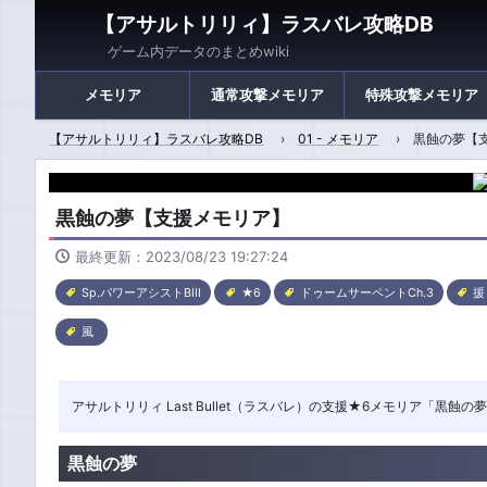
【アサルトリリィ】ラスバレ攻略DB
ゲーム内データのまとめwiki
メモリア
通常攻撃メモリア
特殊攻撃メモリア
【アサルトリリィ】ラスバレ攻略DB
01 - メモリア
黒蝕の夢【
黒蝕の夢【支援メモリア】
最終更新：2023/08/23 19:27:24
Sp.パワーアシストBIII
★6
ドゥームサーペントCh.3
援
風
アサルトリリィ Last Bullet（ラスバレ）の支援★6メモリア「
黒蝕の夢