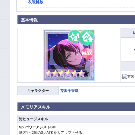
衣装解放
基本情報
キャラクター
芹沢千香瑠
メモリアスキル
対ヒュージスキル
Sp.パワーアシストBIII
味方1～2体のSp.ATKを大アップさせる。