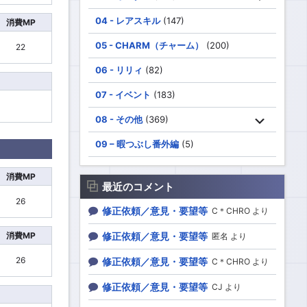
04 - レアスキル
(147)
消費MP
05 - CHARM（チャーム）
(200)
22
06 - リリィ
(82)
07 - イベント
(183)
08 - その他
(369)
09 – 暇つぶし番外編
(5)
消費MP
最近のコメント
26
修正依頼／意見・要望等
C＊CHRO より
消費MP
修正依頼／意見・要望等
匿名 より
26
修正依頼／意見・要望等
C＊CHRO より
修正依頼／意見・要望等
CJ より