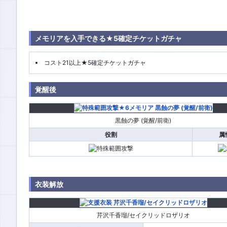
メモリアを入手できる★5確定チケットガチャ
コスト21以上★5確定チケットガチャ
覚醒後
黒蝕の夢 (覚醒/前衛)
役割
属
衣装解放
芹沢千香瑠/セイクリッドロザリオ