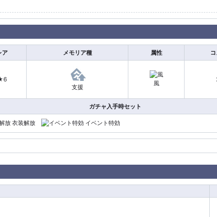
レア
メモリア種
属性
コ
★6
風
支援
ガチャ入手時セット
衣装解放
イベント特効