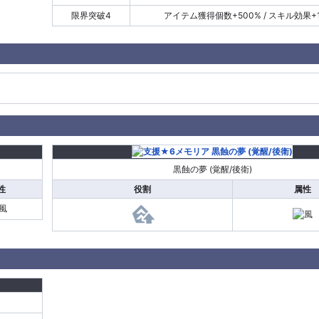
限界突破4
アイテム獲得個数+500% / スキル効果+1
黒蝕の夢 (覚醒/後衛)
性
役割
属性