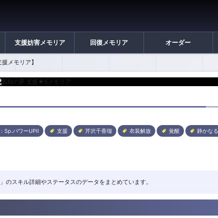
支援妨害メモリア
回復メモリア
オーダー
支援メモリア】
：Sp.パワーUPII
支援
芹沢千香瑠
衣装解放
覚醒
静かな
黒蝕の夢」のスキル詳細やステータスのデータをまとめています。