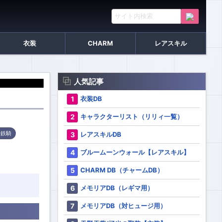
衣装
CHARM
レアスキル
人気記事
衣装DB
キャラクターリスト（リリィ一覧）
レアスキルDB
る鉄騎
ブルームーンウォール【レアスキル】
CHARM DB（チャームDB）
メモリアDB（レギマ用）
メモリアDB（対ヒュージ用）