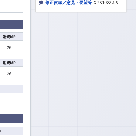
修正依頼／意見・要望等
C＊CHRO より
消費MP
26
消費MP
26
F