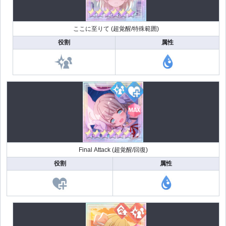
ここに至りて (超覚醒/特殊範囲)
役割
属性
Final Attack (超覚醒/回復)
役割
属性