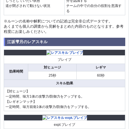
じっとしていたい状態
分を認識する
道が閉ざされて動けない状況
チームの中での自分の役割を意識す
る
※ルーンの名称や解釈についての記述は完全非公式データです。
あくまでも個人の調査から見解をまとめた内容のものとなります。参考
程度にお楽しみください。
江坂雫月のレアスキル
ブレイブ
対ヒュージ
レギマ
効果時間
25秒
60秒
スキル効果
【対ヒュージ】
一定時間、味方1体の攻撃力/防御力をアップする。
【レギオンマッチ】
一定時間、味方前衛1体の攻撃力/防御力をアップする。
expt.ブレイブ