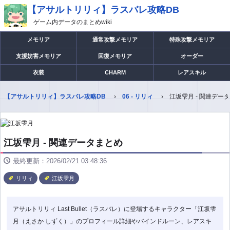
【アサルトリリィ】ラスバレ攻略DB
ゲーム内データのまとめwiki
メモリア
通常攻撃メモリア
特殊攻撃メモリア
支援妨害メモリア
回復メモリア
オーダー
衣装
CHARM
レアスキル
【アサルトリリィ】ラスバレ攻略DB
06 - リリィ
江坂雫月 - 関連デー
江坂雫月 - 関連データまとめ
最終更新：2026/02/21 03:48:36
リリィ
江坂雫月
アサルトリリィ Last Bullet（ラスバレ）に登場するキャラクター「江坂雫
月（えさか しずく）」のプロフィール詳細やバインドルーン、レアスキ