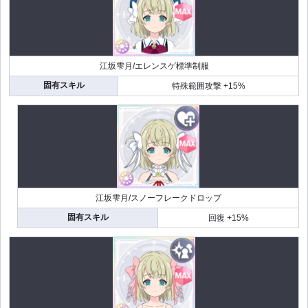
江坂雫月/エレンスゲ標準制服
固有スキル
特殊範囲攻撃 +15%
江坂雫月/スノーフレークドロップ
固有スキル
回復 +15%