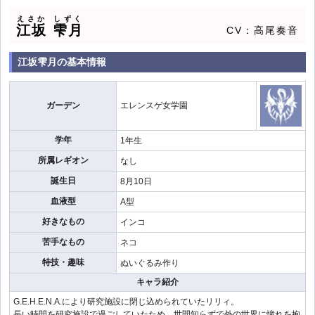
えさか
しずく
江坂
雫月
CV：高尾奏音
江坂雫月の基本情報
ガーデン
エレンスゲ女学園
学年
1年生
所属レギオン
なし
誕生日
8月10日
血液型
A型
好きなもの
インコ
苦手なもの
ネコ
特技・趣味
ぬいぐるみ作り
キャラ紹介
G.E.H.E.N.A.により研究施設に閉じ込められていたリリィ。
長い時間を研究施設で過ごしていたため、世間知らずで外の世界に憧れを抱