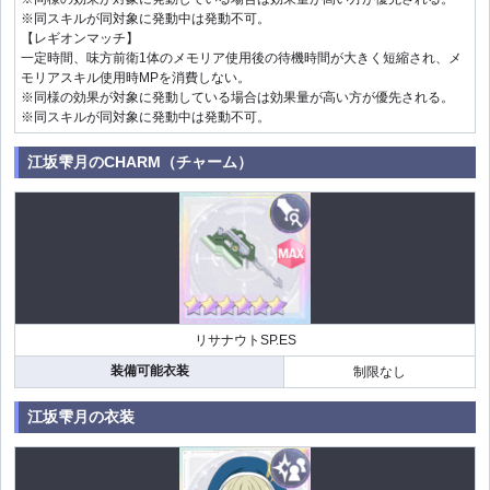
※同スキルが同対象に発動中は発動不可。
【レギオンマッチ】
一定時間、味方前衛1体のメモリア使用後の待機時間が大きく短縮され、メ
モリアスキル使用時MPを消費しない。
※同様の効果が対象に発動している場合は効果量が高い方が優先される。
※同スキルが同対象に発動中は発動不可。
江坂雫月のCHARM（チャーム）
リサナウトSP.ES
装備可能衣装
制限なし
江坂雫月の衣装