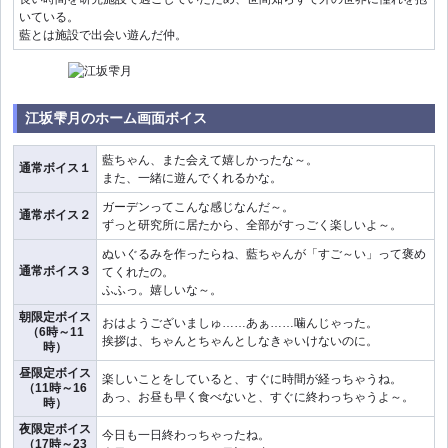
いている。
藍とは施設で出会い遊んだ仲。
江坂雫月のホーム画面ボイス
藍ちゃん、また会えて嬉しかったな～。
通常ボイス１
また、一緒に遊んでくれるかな。
ガーデンってこんな感じなんだ～。
通常ボイス２
ずっと研究所に居たから、全部がすっごく楽しいよ～。
ぬいぐるみを作ったらね、藍ちゃんが「すご～い」って褒め
通常ボイス３
てくれたの。
ふふっ。嬉しいな～。
朝限定ボイス
おはようございましゅ……あぁ……噛んじゃった。
（6時～11
挨拶は、ちゃんとちゃんとしなきゃいけないのに。
時）
昼限定ボイス
楽しいことをしていると、すぐに時間が経っちゃうね。
（11時～16
あっ、お昼も早く食べないと、すぐに終わっちゃうよ～。
時）
夜限定ボイス
今日も一日終わっちゃったね。
（17時～23