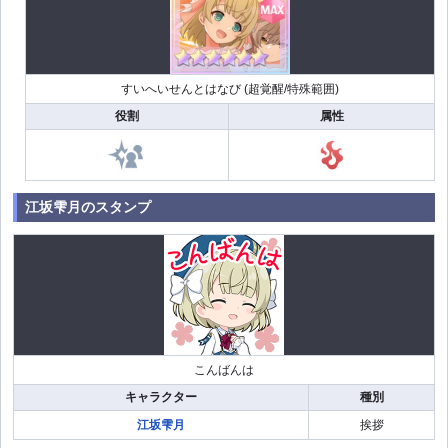
すいへいせんとはなび (超覚醒/特殊範囲)
役割
属性
江坂雫月のスタンプ
こんばんは
キャラクター
種別
江坂雫月
挨拶