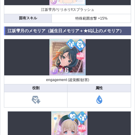
江坂雫月/リリホリ!!スプラッシュ
固有スキル
特殊範囲攻撃 +15%
江坂雫月のメモリア（誕生日メモリア＋★6以上のメモリア）
engagement (超覚醒/妨害)
役割
属性