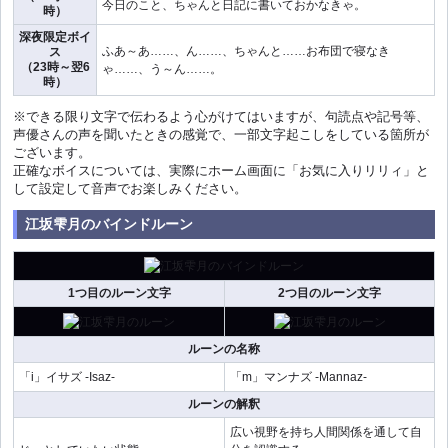
今日のこと、ちゃんと日記に書いておかなきゃ。
時）
深夜限定ボイ
ふあ～あ……、ん……、ちゃんと……お布団で寝なき
ス
（23時～翌6
ゃ……、う～ん……。
時）
※できる限り文字で伝わるよう心がけてはいますが、句読点や記号等、
声優さんの声を聞いたときの感覚で、一部文字起こしをしている箇所が
ございます。
正確なボイスについては、実際にホーム画面に「お気に入りリリィ」と
して設定して音声でお楽しみください。
江坂雫月のバインドルーン
1つ目のルーン文字
2つ目のルーン文字
ルーンの名称
「i」イサズ -Isaz-
「m」マンナズ -Mannaz-
ルーンの解釈
広い視野を持ち人間関係を通して自