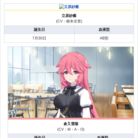
立原紗癒
(CV：根本京里)
誕生日
血液型
7月30日
AB型
倉又雪陽
(CV：M・A・O)
誕生日
血液型