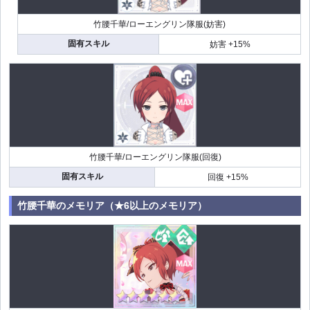
竹腰千華/ローエングリン隊服(妨害)
固有スキル
妨害 +15%
竹腰千華/ローエングリン隊服(回復)
固有スキル
回復 +15%
竹腰千華のメモリア（★6以上のメモリア）