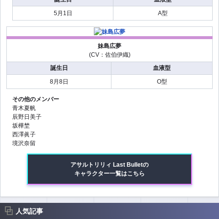
5月1日
A型
妹島広夢
(CV：佐伯伊織)
誕生日
血液型
8月8日
O型
その他のメンバー
青木夏帆
辰野日美子
坂樺埜
西澤眞子
境沢奈留
アサルトリリィ Last Bulletの
キャラクター一覧はこちら
人気記事