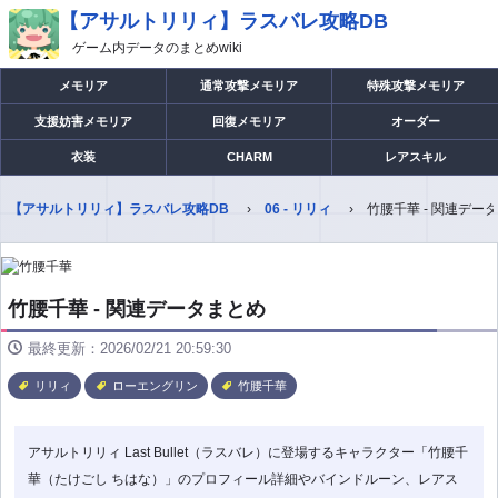
【アサルトリリィ】ラスバレ攻略DB
ゲーム内データのまとめwiki
メモリア
通常攻撃メモリア
特殊攻撃メモリア
支援妨害メモリア
回復メモリア
オーダー
衣装
CHARM
レアスキル
【アサルトリリィ】ラスバレ攻略DB
06 - リリィ
竹腰千華 - 関連デー
竹腰千華 - 関連データまとめ
最終更新：2026/02/21 20:59:30
リリィ
ローエングリン
竹腰千華
アサルトリリィ Last Bullet（ラスバレ）に登場するキャラクター「竹腰千
華（たけごし ちはな）」のプロフィール詳細やバインドルーン、レアス