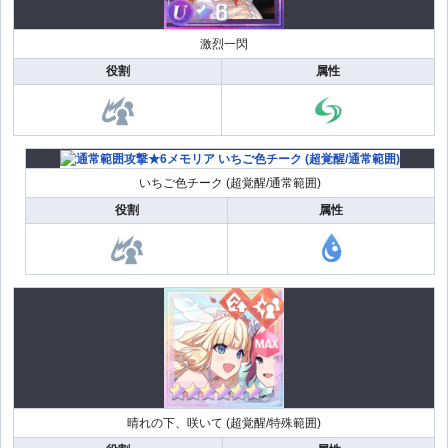
激烈一閃
役割
属性
いちご色チーク (超覚醒/通常範囲)
役割
属性
晴れの下、咲いて (超覚醒/特殊範囲)