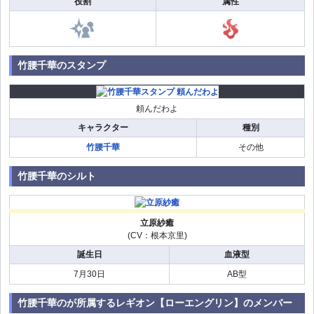
役割
属性
竹腰千華のスタンプ
頼んだわよ
キャラクター
種別
竹腰千華
その他
竹腰千華のシルト
立原紗癒
(CV：根本京里)
誕生日
血液型
7月30日
AB型
竹腰千華のが所属するレギオン【ローエングリン】のメンバー