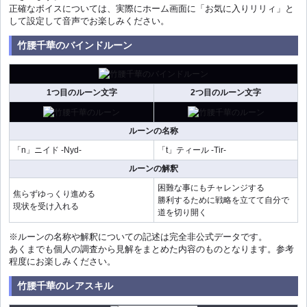
正確なボイスについては、実際にホーム画面に「お気に入りリリィ」と
して設定して音声でお楽しみください。
竹腰千華のバインドルーン
1つ目のルーン文字
2つ目のルーン文字
ルーンの名称
「n」ニイド -Nyd-
「t」ティール -Tir-
ルーンの解釈
困難な事にもチャレンジする
焦らずゆっくり進める
勝利するために戦略を立てて自分で
現状を受け入れる
道を切り開く
※ルーンの名称や解釈についての記述は完全非公式データです。
あくまでも個人の調査から見解をまとめた内容のものとなります。参考
程度にお楽しみください。
竹腰千華のレアスキル