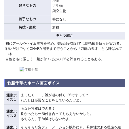
小雨
好きなもの
古生物
架空生物
苦手なもの
特になし
特技・趣味
将棋
キャラ紹介
初代アールヴヘイム主将を務め、御台場迎撃戦では総指揮を執った実力者。
戦いだけでなくCHARM開発まで行うことから「万能の天才」とも呼ばれて
いる。
自他ともに厳しく、超が付くほどのドSと評されることもある。
竹腰千華のホーム画面ボイス
まったく……、誰が超の付くドSですって？
通常ボ
イス１
わたしは必要なことをしているだけよ。
あなた将棋はできる？
通常ボ
良かったら一局付き合ってもらえないかしら。
イス２
もちろん、手加減はしないわよ。
そろそろ可変フォーメーション以外にも、具体性のある理論を組
通常ボ