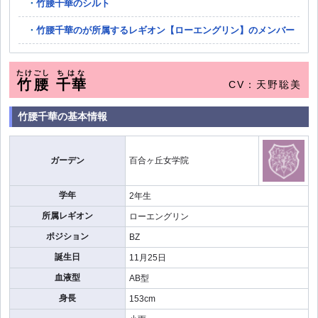
竹腰千華のシルト
竹腰千華のが所属するレギオン【ローエングリン】のメンバー
たけごし
ちはな
竹腰
千華
CV：天野聡美
竹腰千華の基本情報
ガーデン
百合ヶ丘女学院
学年
2年生
所属レギオン
ローエングリン
ポジション
BZ
誕生日
11月25日
血液型
AB型
身長
153cm