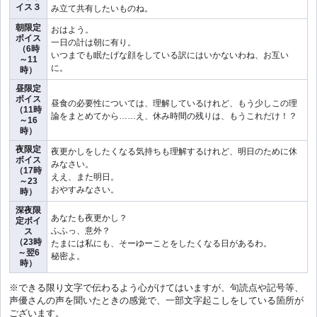
イス３
み立て共有したいものね。
朝限定
おはよう。
ボイス
一日の計は朝に有り。
（6時
いつまでも眠たげな顔をしている訳にはいかないわね、お互い
～11
に。
時）
昼限定
ボイス
昼食の必要性については、理解しているけれど、もう少しこの理
（11時
論をまとめてから……え、休み時間の残りは、もうこれだけ！？
～16
時）
夜限定
夜更かしをしたくなる気持ちも理解するけれど、明日のために休
ボイス
みなさい。
（17時
ええ、また明日。
～23
おやすみなさい。
時）
深夜限
あなたも夜更かし？
定ボイ
ふふっ、意外？
ス
（23時
たまには私にも、そーゆーことをしたくなる日があるわ。
～翌6
秘密よ。
時）
※できる限り文字で伝わるよう心がけてはいますが、句読点や記号等、
声優さんの声を聞いたときの感覚で、一部文字起こしをしている箇所が
ございます。