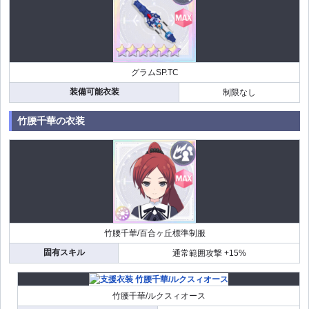
グラムSP.TC
装備可能衣装
制限なし
竹腰千華の衣装
竹腰千華/百合ヶ丘標準制服
固有スキル
通常範囲攻撃 +15%
竹腰千華/ルクスィオース