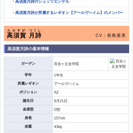
高須賀月詩のシュッツエンゲル
高須賀月詩が所属するレギオン【アールヴヘイム】のメンバー
たかすが
つくし
高須賀
月詩
CV：前島亜美
高須賀月詩の基本情報
ガーデン
百合ヶ丘女学院
学年
1年生
所属レギオン
アールヴヘイム
ポジション
AZ
誕生日
6月21日
血液型
O型
身長
157cm
体重
43kg