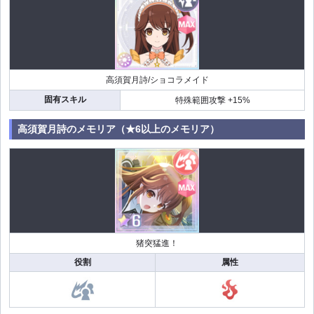
高須賀月詩/ショコラメイド
固有スキル
特殊範囲攻撃 +15%
高須賀月詩のメモリア（★6以上のメモリア）
猪突猛進！
役割
属性