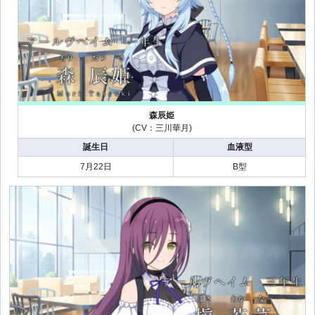
森辰姫
(CV：三川華月)
誕生日
血液型
7月22日
B型