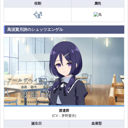
役割
属性
高須賀月詩のシュッツエンゲル
渡邉茜
(CV：茅野愛衣)
誕生日
血液型