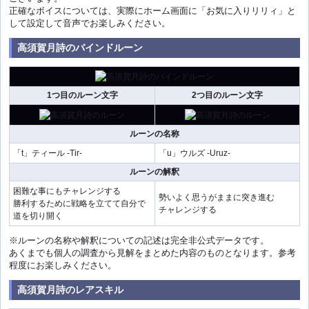
正確なボイスについては、実際にホーム画面に「お気に入りリリィ」と
して設定して音声でお楽しみください。
高須賀月詩のバインドルーン
1つ目のルーン文字
2つ目のルーン文字
ルーンの名称
「t」ティール -Tir-
「u」ウルズ -Uruz-
ルーンの解釈
困難な事にもチャレンジする
勢いよく思うがままに突き進む
勝利するために戦略を立てて自分で
チャレンジする
道を切り開く
※ルーンの名称や解釈についての記述は完全非公式データです。
あくまでも個人の調査から見解をまとめた内容のものとなります。参考
程度にお楽しみください。
高須賀月詩のレアスキル