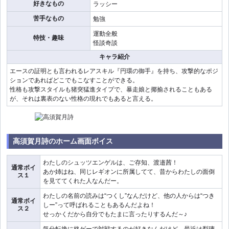
好きなもの
ラッシー
苦手なもの
勉強
運動全般
特技・趣味
怪談奇談
キャラ紹介
エースの証明とも言われるレアスキル『円環の御手』を持ち、攻撃的なポジ
ションであればどこでもこなすことができる。
性格も攻撃スタイルも猪突猛進タイプで、暴走娘と揶揄されることもある
が、それは裏表のない性格の現れでもあると言える。
高須賀月詩のホーム画面ボイス
わたしのシュッツエンゲルは、ご存知、渡邉茜！
通常ボイ
あか姉はね、同じレギオンに所属してて、昔からわたしの面倒
ス１
を見ててくれた人なんだー。
わたしの名前の読みは“つくし”なんだけど、他の人からは“つき
通常ボイ
しー”って呼ばれることもあるんだよね！
ス２
せっかくだから自分でもたまに言ったりするんだ～♪