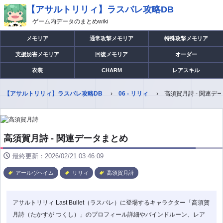
【アサルトリリィ】ラスバレ攻略DB
ゲーム内データのまとめwiki
メモリア
通常攻撃メモリア
特殊攻撃メモリア
支援妨害メモリア
回復メモリア
オーダー
衣装
CHARM
レアスキル
【アサルトリリィ】ラスバレ攻略DB
06 - リリィ
高須賀月詩 - 関連デ
高須賀月詩 - 関連データまとめ
最終更新：2026/02/21 03:46:09
アールヴヘイム
リリィ
高須賀月詩
アサルトリリィ Last Bullet（ラスバレ）に登場するキャラクター「高須賀
月詩（たかすが つくし）」のプロフィール詳細やバインドルーン、レア