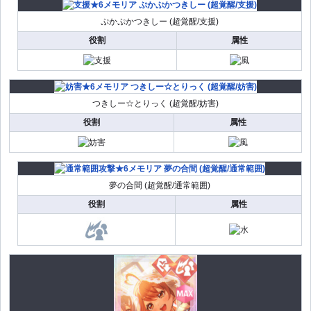
ぷかぷかつきしー (超覚醒/支援)
役割
属性
つきしー☆とりっく (超覚醒/妨害)
役割
属性
夢の合間 (超覚醒/通常範囲)
役割
属性