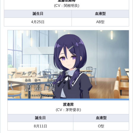
遠藤亜羅椰
(CV：関根明良)
誕生日
血液型
4月25日
AB型
渡邉茜
(CV：茅野愛衣)
誕生日
血液型
8月11日
O型