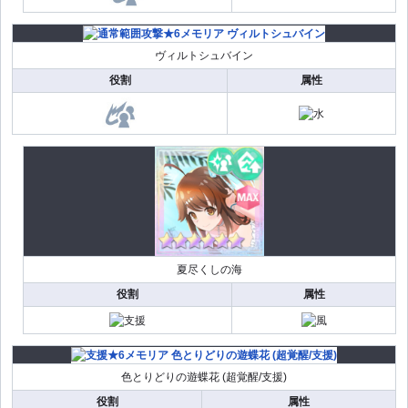
ヴィルトシュバイン
役割
属性
夏尽くしの海
役割
属性
色とりどりの遊蝶花 (超覚醒/支援)
役割
属性