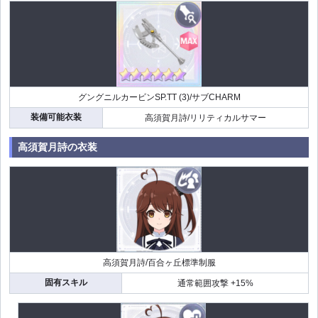
グングニルカービンSP.TT (3)/サブCHARM
装備可能衣装
高須賀月詩/リリティカルサマー
高須賀月詩の衣装
高須賀月詩/百合ヶ丘標準制服
固有スキル
通常範囲攻撃 +15%