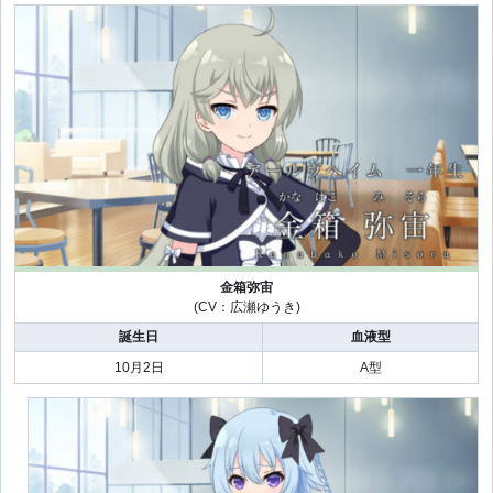
金箱弥宙
(CV：広瀬ゆうき)
誕生日
血液型
10月2日
A型