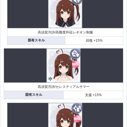
高須賀月詩/高難度外征レギオン制服
固有スキル
回復 +15%
高須賀月詩/セレスティアルサマー
固有スキル
支援 +15%