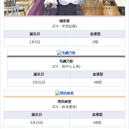
槇若菜
(CV：羊宮妃那)
誕生日
血液型
1月2日
O型
毛綱乃彩
(CV：田中ちえ美)
誕生日
血液型
3月22日
AB型
岡田綺更
(CV：鈴木愛奈)
誕生日
血液型
5月15日
AB型