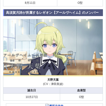
8月11日
O型
高須賀月詩が所属するレギオン【アールヴヘイム】のメンバー
天野天葉
(CV：津田美波)
誕生日
血液型
10月27日
O型