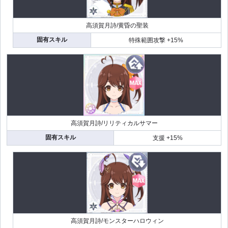
高須賀月詩/黄昏の聖装
固有スキル
特殊範囲攻撃 +15%
高須賀月詩/リリティカルサマー
固有スキル
支援 +15%
高須賀月詩/モンスターハロウィン