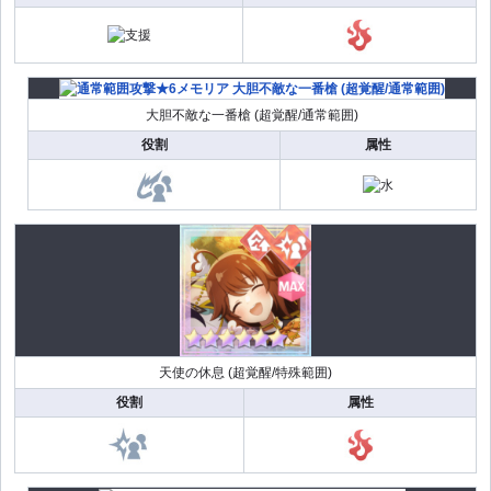
大胆不敵な一番槍 (超覚醒/通常範囲)
役割
属性
天使の休息 (超覚醒/特殊範囲)
役割
属性