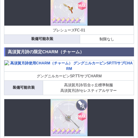
プレシューズFC-01
装備可能衣装
制限なし
高須賀月詩の限定CHARM（チャーム）
グングニルカービンSP.TT/サブCHARM
高須賀月詩/百合ヶ丘標準制服
装備可能衣装
高須賀月詩/セレスティアルサマー