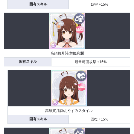
固有スキル
妨害 +15%
高須賀月詩/舞姫絢爛
固有スキル
通常範囲攻撃 +15%
高須賀月詩/おやすみスタイル
固有スキル
回復 +15%