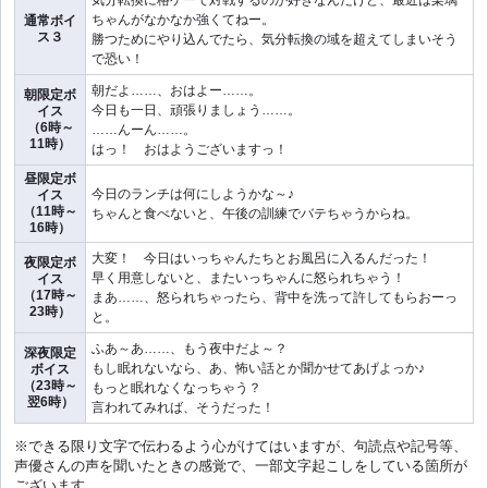
気分転換に格ゲーで対戦するのが好きなんだけど、最近は梨璃
ちゃんがなかなか強くてねー。
通常ボイ
ス３
勝つためにやり込んでたら、気分転換の域を超えてしまいそう
で恐い！
朝だよ……、おはよー……。
朝限定ボ
今日も一日、頑張りましょう……。
イス
（6時～
……んーん……。
11時）
はっ！ おはようございますっ！
昼限定ボ
今日のランチは何にしようかな～♪
イス
（11時～
ちゃんと食べないと、午後の訓練でバテちゃうからね。
16時）
大変！ 今日はいっちゃんたちとお風呂に入るんだった！
夜限定ボ
早く用意しないと、またいっちゃんに怒られちゃう！
イス
（17時～
まあ……、怒られちゃったら、背中を洗って許してもらおーっ
23時）
と。
ふあ～あ……、もう夜中だよ～？
深夜限定
もし眠れないなら、あ、怖い話とか聞かせてあげよっか♪
ボイス
（23時～
もっと眠れなくなっちゃう？
翌6時）
言われてみれば、そうだった！
※できる限り文字で伝わるよう心がけてはいますが、句読点や記号等、
声優さんの声を聞いたときの感覚で、一部文字起こしをしている箇所が
ございます。