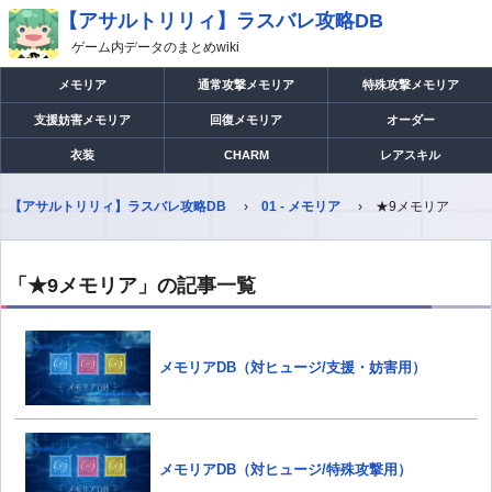
【アサルトリリィ】ラスバレ攻略DB
ゲーム内データのまとめwiki
メモリア
通常攻撃メモリア
特殊攻撃メモリア
支援妨害メモリア
回復メモリア
オーダー
衣装
CHARM
レアスキル
【アサルトリリィ】ラスバレ攻略DB
01 - メモリア
★9メモリア
「★9メモリア」の記事一覧
メモリアDB（対ヒュージ/支援・妨害用）
メモリアDB（対ヒュージ/特殊攻撃用）