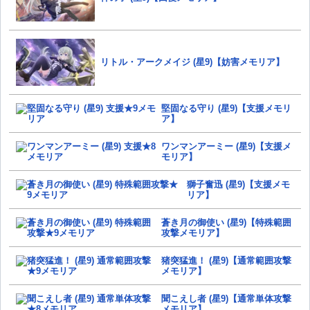
リトル・アークメイジ (星9)【妨害メモリア】
堅固なる守り (星9)【支援メモリ
ア】
ワンマンアーミー (星9)【支援メ
モリア】
獅子奮迅 (星9)【支援メモ
リア】
蒼き月の御使い (星9)【特殊範囲
攻撃メモリア】
猪突猛進！ (星9)【通常範囲攻撃
メモリア】
聞こえし者 (星9)【通常単体攻撃
メモリア】