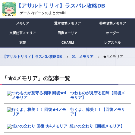
【アサルトリリィ】ラスバレ攻略DB
ゲーム内データのまとめwiki
メモリア
通常攻撃メモリア
特殊攻撃メモリア
支援妨害メモリア
回復メモリア
オーダー
衣装
CHARM
レアスキル
【アサルトリリィ】ラスバレ攻略DB
01 - メモリア
★4メモリア
「★4メモリア」の記事一覧
つわものが見守る初陣【回復メ
モリア】
行くよ、樟美！！【回復メモリ
ア】
想いの交わり【回復メモリア】