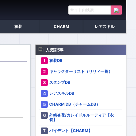
衣装
CHARM
レアスキル
人気記事
衣装DB
キャラクターリスト（リリィ一覧）
スタンプDB
レアスキルDB
CHARM DB（チャームDB）
外崎杏花/カレイドルルーディア【衣
装】
バイデント【CHARM】