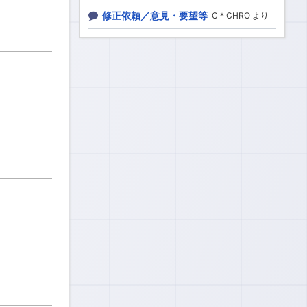
修正依頼／意見・要望等
C＊CHRO より