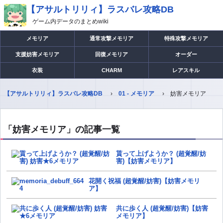
【アサルトリリィ】ラスバレ攻略DB
ゲーム内データのまとめwiki
メモリア
通常攻撃メモリア
特殊攻撃メモリア
支援妨害メモリア
回復メモリア
オーダー
衣装
CHARM
レアスキル
【アサルトリリィ】ラスバレ攻略DB
01 - メモリア
妨害メモリア
「妨害メモリア」の記事一覧
貰って上げようか？ (超覚醒/妨
害)【妨害メモリア】
花開く祝福 (超覚醒/妨害)【妨害メモリ
ア】
共に歩く人 (超覚醒/妨害)【妨害
メモリア】