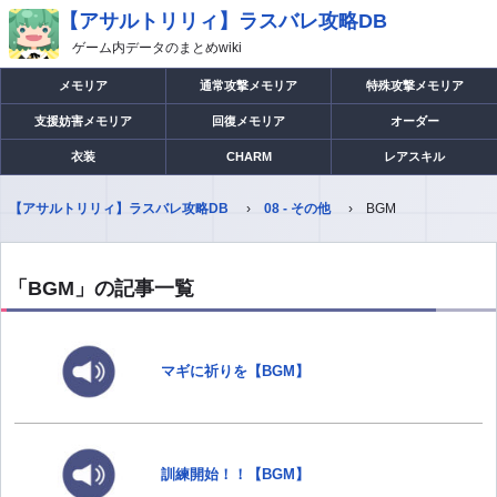
【アサルトリリィ】ラスバレ攻略DB
ゲーム内データのまとめwiki
メモリア
通常攻撃メモリア
特殊攻撃メモリア
支援妨害メモリア
回復メモリア
オーダー
衣装
CHARM
レアスキル
【アサルトリリィ】ラスバレ攻略DB
08 - その他
BGM
「BGM」の記事一覧
マギに祈りを【BGM】
訓練開始！！【BGM】